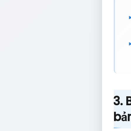
3. 
bả