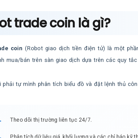
Bot trade coin là gì?
ade coin
(Robot giao dịch tiền điện tử) là một ph
nh mua/bán trên sàn giao dịch dựa trên các quy tắc 
ì phải tự mình phân tích biểu đồ và đặt lệnh thủ côn
Theo dõi thị trường liên tục 24/7.
Phân tích dữ liệu giá, khối lượng và các chỉ báo kỹ t