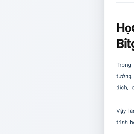
Học
Bit
Trong 
tưởng
dịch, 
Vậy là
trình
h