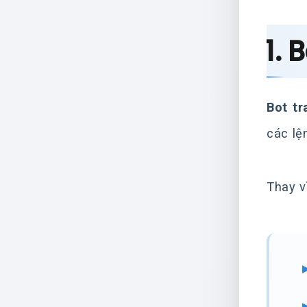
1. 
Bot tr
các lệ
Thay v