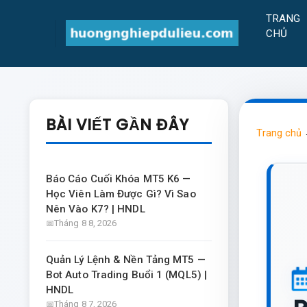
TRANG
CHỦ
BÀI VIẾT GẦN ĐÂY
Trang chủ
Báo Cáo Cuối Khóa MT5 K6 —
Học Viên Làm Được Gì? Vì Sao
Nên Vào K7? | HNDL
Tháng 8 8, 2026
Quản Lý Lệnh & Nền Tảng MT5 —
Bot Auto Trading Buổi 1 (MQL5) |
HNDL
Tháng 8 7, 2026