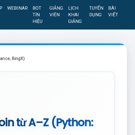
P
WEBINAR
BOT
GIẢNG
LỊCH
TUYỂN
BÀI
TÍN
VIÊN
KHAI
DỤNG
VIẾT
HIỆU
GIẢNG
nance, BingX)
coin từ A–Z (Python: