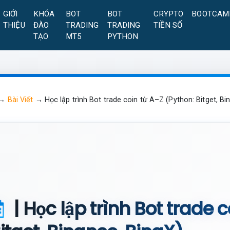
GIỚI
KHÓA
BOT
BOT
CRYPTO
BOOTCAM
THIỆU
ĐÀO
TRADING
TRADING
TIỀN SỐ
TẠO
MT5
PYTHON
→
Bài Viết
→
Học lập trình Bot trade coin từ A–Z (Python: Bitget, Bi
| Học lập trình Bot trade 