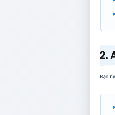
2. 
Bạn nê