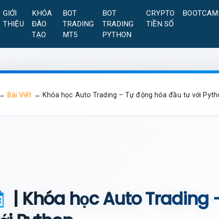
GIỚI
KHÓA
BOT
BOT
CRYPTO
BOOTCAM
THIỆU
ĐÀO
TRADING
TRADING
TIỀN SỐ
TẠO
MT5
PYTHON
→
Bài Viết
→
Khóa học Auto Trading – Tự động hóa đầu tư với Pyth
| Khóa học Auto Trading 