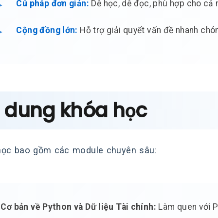
Cú pháp đơn giản:
Dễ học, dễ đọc, phù hợp cho cả n
Cộng đồng lớn:
Hỗ trợ giải quyết vấn đề nhanh chó
i dung khóa học
ọc bao gồm các module chuyên sâu:
Cơ bản về Python và Dữ liệu Tài chính:
Làm quen với Py