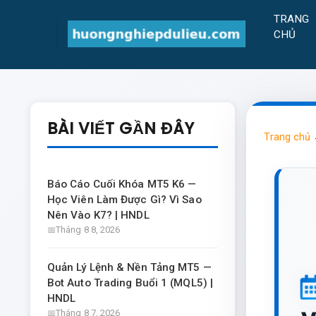
TRANG
CHỦ
BÀI VIẾT GẦN ĐÂY
Trang chủ
Báo Cáo Cuối Khóa MT5 K6 —
Học Viên Làm Được Gì? Vì Sao
Nên Vào K7? | HNDL
Tháng 8 8, 2026
Quản Lý Lệnh & Nền Tảng MT5 —
Bot Auto Trading Buổi 1 (MQL5) |
HNDL
Tháng 8 7, 2026