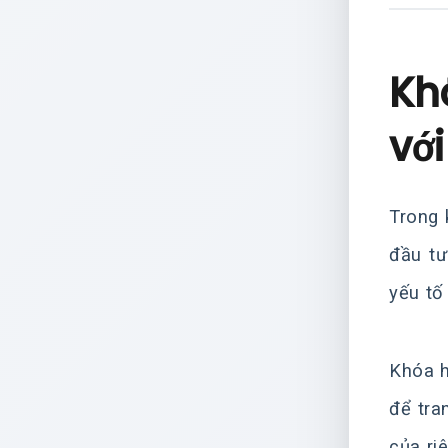
Kh
vớ
Trong 
đầu tư
yếu tố
Khóa 
để tra
của ri