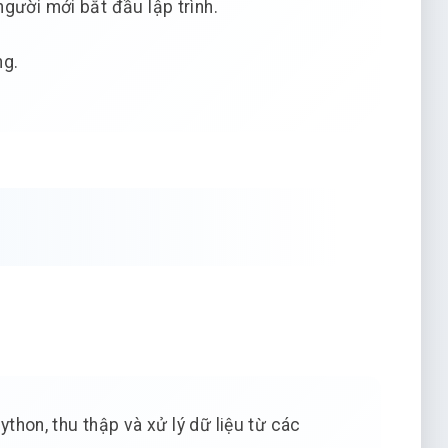
gười mới bắt đầu lập trình.
ng.
thon, thu thập và xử lý dữ liệu từ các