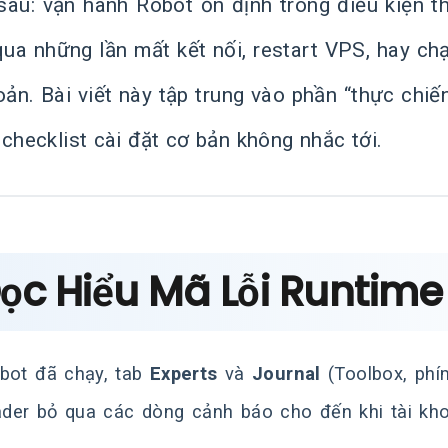
sau: vận hành Robot ổn định trong điều kiện th
 qua những lần mất kết nối, restart VPS, hay c
oản. Bài viết này tập trung vào phần “thực ch
checklist cài đặt cơ bản không nhắc tới.
Đọc Hiểu Mã Lỗi Runtim
bot đã chạy, tab
Experts
và
Journal
(Toolbox, phí
ader bỏ qua các dòng cảnh báo cho đến khi tài kho