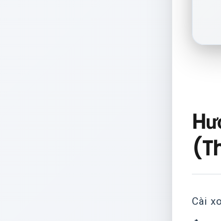
Hư
(T
Cài x