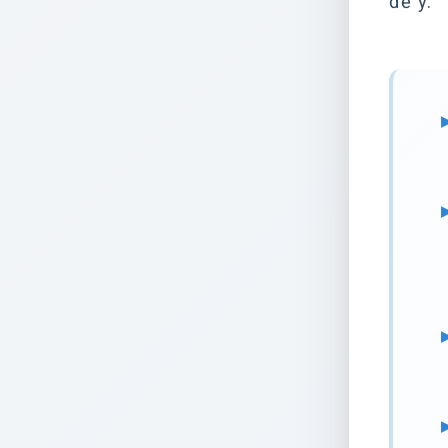
để ý: