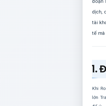
đoạn 
dịch,
tài kh
tế mà 
1. 
Khi Ro
lớn Tr