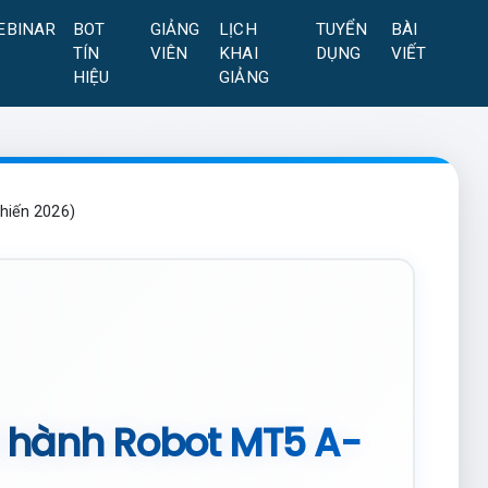
EBINAR
BOT
GIẢNG
LỊCH
TUYỂN
BÀI
TÍN
VIÊN
KHAI
DỤNG
VIẾT
HIỆU
GIẢNG
hiến 2026)
n hành Robot MT5 A-