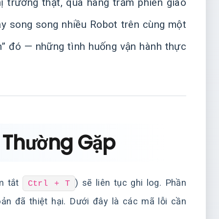
ị trường thật, qua hàng trăm phiên giao
hạy song song nhiều Robot trên cùng một
iến” đó — những tình huống vận hành thực
e Thường Gặp
m tắt
) sẽ liên tục ghi log. Phần
Ctrl + T
ản đã thiệt hại. Dưới đây là các mã lỗi cần