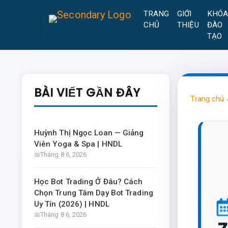
TRANG
GIỚI
KHÓ
CHỦ
THIỆU
ĐÀO
TẠO
BÀI VIẾT GẦN ĐÂY
Trang chủ
Huỳnh Thị Ngọc Loan — Giảng
Viên Yoga & Spa | HNDL
Tháng 8 6, 2026
Học Bot Trading Ở Đâu? Cách
Chọn Trung Tâm Dạy Bot Trading
Uy Tín (2026) | HNDL
Tháng 8 6, 2026