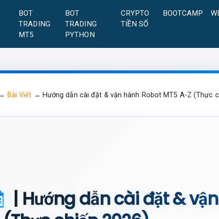
A
BOT
BOT
CRYPTO
BOOTCAMP
W
TRADING
TRADING
TIỀN SỐ
MT5
PYTHON
→
Bài Viết
→
Hướng dẫn cài đặt & vận hành Robot MT5 A-Z (Thực c
| Hướng dẫn cài đặt & vậ