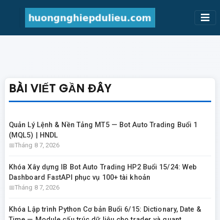
BÀI VIẾT GẦN ĐÂY
Quản Lý Lệnh & Nền Tảng MT5 — Bot Auto Trading Buổi 1
(MQL5) | HNDL
Tháng 8 7, 2026
Khóa Xây dựng IB Bot Auto Trading HP2 Buổi 15/24: Web
Dashboard FastAPI phục vụ 100+ tài khoản
Tháng 8 7, 2026
Khóa Lập trình Python Cơ bản Buổi 6/15: Dictionary, Date &
Time — Module cấu trúc dữ liệu cho trader và quant