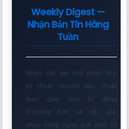
Weekly Digest —
Nhận Bản Tin Hàng
Tuần
Nhận các bài viết phân tích
kỹ thuật chuyên sâu, thuật
toán giao dịch tự động
(Trading Bot) và các giải
pháp công nghệ mới nhất từ