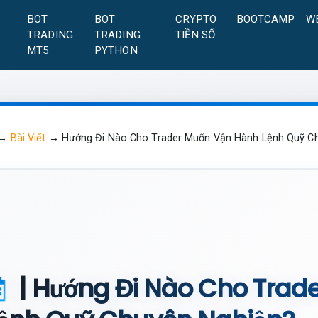
A
BOT
BOT
CRYPTO
BOOTCAMP
W
TRADING
TRADING
TIỀN SỐ
MT5
PYTHON
→
Bài Viết
→
Hướng Đi Nào Cho Trader Muốn Vận Hành Lệnh Quỹ C
| Hướng Đi Nào Cho Trad