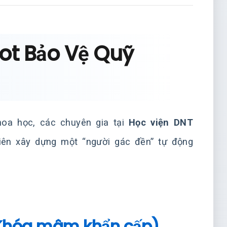
obot Bảo Vệ Quỹ
hoa học, các chuyên gia tại
Học viện DNT
ên xây dựng một “người gác đền” tự động
 (Khóa mâm khẩn cấp)