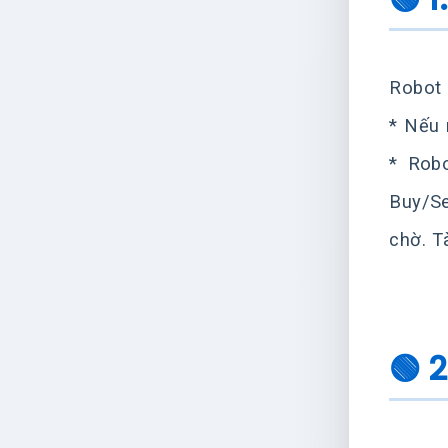
Robot 
* Nếu 
* Rob
Buy/Se
chờ. T
🟢 2