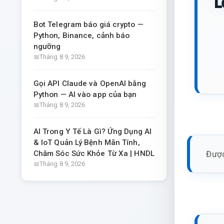
L
Bot Telegram báo giá crypto —
Python, Binance, cảnh báo
ngưỡng
Tháng 8 9, 2026
Gọi API Claude và OpenAI bằng
Python — AI vào app của bạn
Tháng 8 9, 2026
AI Trong Y Tế Là Gì? Ứng Dụng AI
& IoT Quản Lý Bệnh Mãn Tính,
Được
Chăm Sóc Sức Khỏe Từ Xa | HNDL
Tháng 8 9, 2026