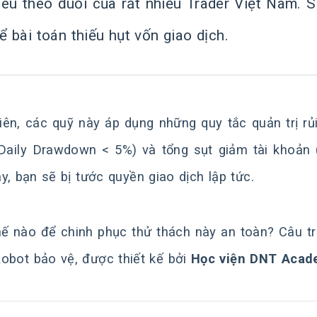
iêu theo đuổi của rất nhiều Trader Việt Nam. S
để bài toán thiếu hụt vốn giao dịch.
iên, các quỹ này áp dụng những quy tắc quản trị rủ
Daily Drawdown < 5%) và tổng sụt giảm tài khoản
ây, bạn sẽ bị tước quyền giao dịch lập tức.
ế nào để chinh phục thử thách này an toàn? Câu trả
obot bảo vệ, được thiết kế bởi
Học viện DNT Acad