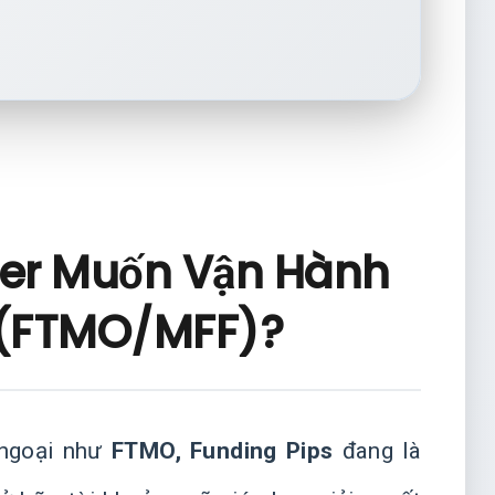
der Muốn Vận Hành
 (FTMO/MFF)?
 ngoại như
FTMO, Funding Pips
đang là