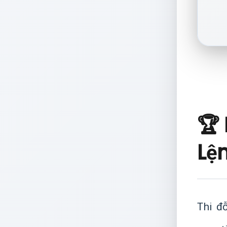
🏆
Lệ
Thi đ