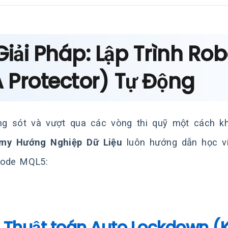
 Giải Pháp: Lập Trình R
 Protector) Tự Động
g sót và vượt qua các vòng thi quỹ một cách k
my Hướng Nghiệp Dữ Liệu
luôn hướng dẫn học vi
code MQL5:
1. Thuật toán Auto Lockdown