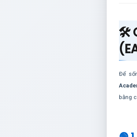
🛠️
(EA
Để sốn
Acade
bằng 
🟢 