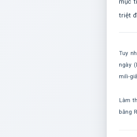
mục t
triệt 
Tuy nh
ngày (
mili-gi
Làm th
bằng R