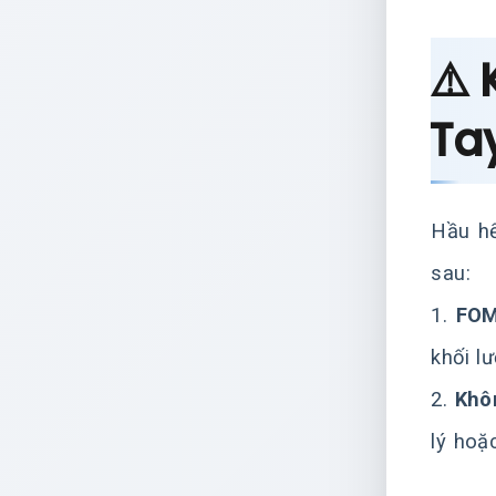
⚠️
Ta
Hầu hế
sau:
1.
FOM
khối l
2.
Khôn
lý hoặ