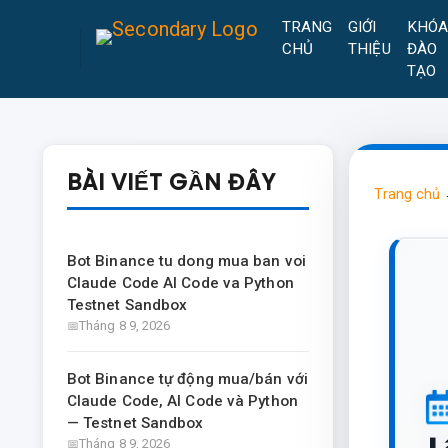
TRANG
GIỚI
KHÓ
CHỦ
THIỆU
ĐÀO
TẠO
BÀI VIẾT GẦN ĐÂY
Trang chủ
Bot Binance tu dong mua ban voi
Claude Code AI Code va Python
Testnet Sandbox
Tháng 8 9, 2026
Bot Binance tự động mua/bán với
Claude Code, AI Code và Python
— Testnet Sandbox
Tháng 8 9, 2026