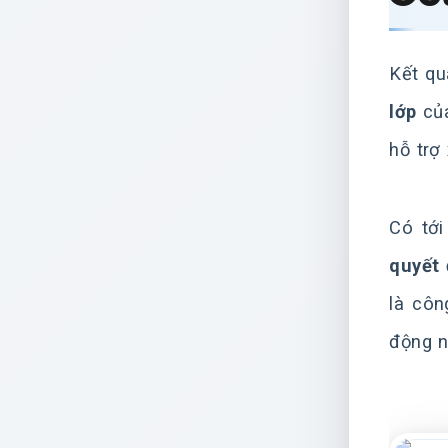
Kết qu
lớp
của
hỗ trợ
Có tớ
quyết 
là côn
động n