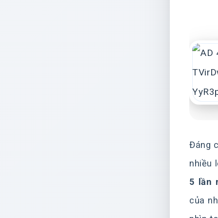
Đáng c
nhiều 
5 lần 
của nh