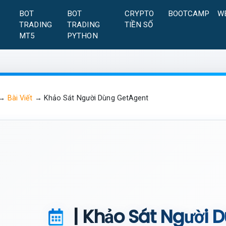
A
BOT
BOT
CRYPTO
BOOTCAMP
W
TRADING
TRADING
TIỀN SỐ
MT5
PYTHON
→
Bài Viết
→
Khảo Sát Người Dùng GetAgent
| Khảo Sát Người 