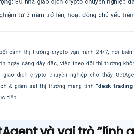
ượng:
80 nhà giao dịch crypto chuyên nghiệp đã
ghiệm từ 3 năm trở lên, hoạt động chủ yếu trên 
bối cảnh thị trường crypto vận hành 24/7, nơi biế
tin ngày càng dày đặc, việc theo dõi thị trường khô
 giao dịch crypto chuyên nghiệp cho thấy GetA
ích & giám sát thị trường mang tính
“desk trading
ực tiếp.
Agent và vai trò “lính g