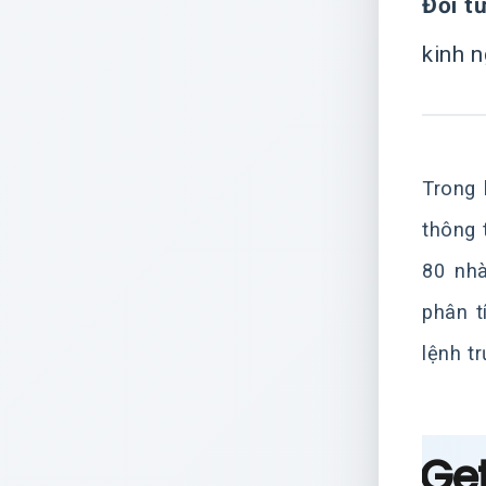
Đối t
kinh n
Trong 
thông 
80 nhà
phân t
lệnh tr
Get