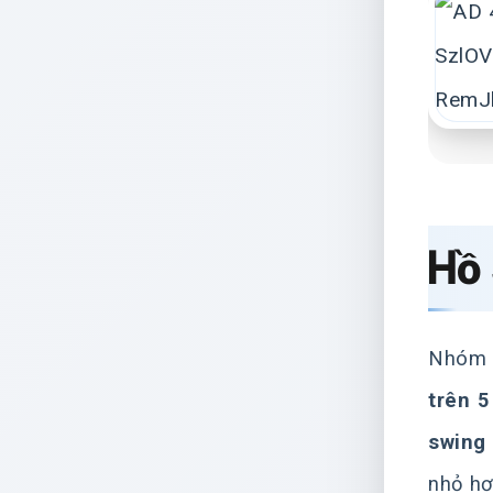
Hồ 
Nhóm n
trên 5
swing 
nhỏ hơ