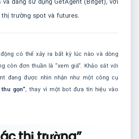
 và đang sử dụng GetAgent (Bitget), với
thị trường spot và futures.
n động có thể xảy ra bất kỳ lúc nào và dòng
ng còn đơn thuần là “xem giá”. Khảo sát với
gent đang được nhìn nhận như một công cụ
 thu gọn”
, thay vì một bot đưa tín hiệu vào
ác thị trường”