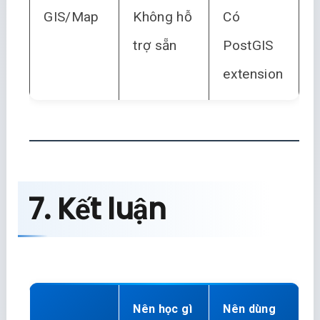
GIS/Map
Không hỗ
Có
trợ sẵn
PostGIS
extension
7. Kết luận
Nên học gì
Nên dùng