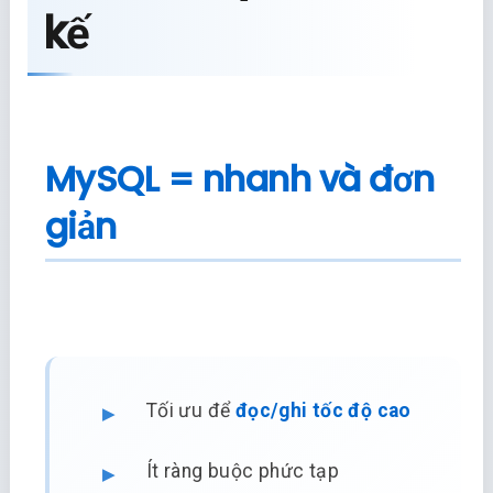
kế
MySQL = nhanh và đơn
giản
Tối ưu để
đọc/ghi tốc độ cao
Ít ràng buộc phức tạp