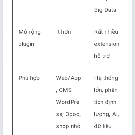
Big Data
Mở rộng
Ít hơn
Rất nhiều
plugin
extension
hỗ trợ
Phù hợp
Web/App
Hệ thống
, CMS
lớn, phân
WordPre
tích định
ss, Odoo,
lượng, AI,
shop nhỏ
dữ liệu