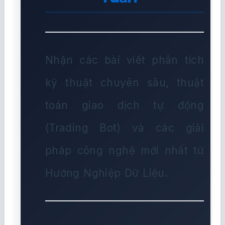
Nhận các bài viết phân tích
kỹ thuật chuyên sâu, thuật
toán giao dịch tự động
(Trading Bot) và các giải
pháp công nghệ mới nhất từ
Hướng Nghiệp Dữ Liệu.