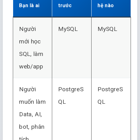
Bạn là ai
trước
hệ nào
Người
MySQL
MySQL
mới học
SQL, làm
web/app
Người
PostgreS
PostgreS
muốn làm
QL
QL
Data, AI,
bot, phân
tích