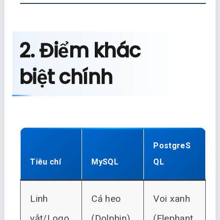
2. Điểm khác
biệt chính
PostgreS
Tiêu chí
MySQL
QL
Linh
Cá heo
Voi xanh
vật/Logo
(Dolphin)
(Elephant