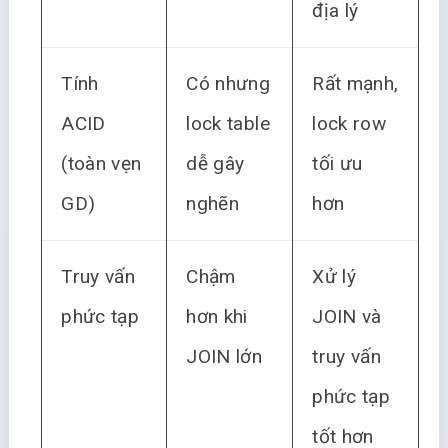
địa lý
Tính
Có nhưng
Rất mạnh,
ACID
lock table
lock row
(toàn vẹn
dễ gây
tối ưu
GD)
nghẽn
hơn
Truy vấn
Chậm
Xử lý
phức tạp
hơn khi
JOIN và
JOIN lớn
truy vấn
phức tạp
tốt hơn