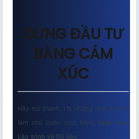
DỪNG ĐẦU TƯ
BẰNG CẢM
XÚC
Hãy trở thành 1% những nhà đầu tư
làm chủ cuộc chơi bằng
Toán học,
Lập trình và Dữ liệu
.