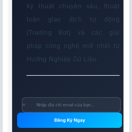
kỹ thuật chuyên sâu, thuật
toán giao dịch tự động
(Trading Bot) và các giải
pháp công nghệ mới nhất từ
Hướng Nghiệp Dữ Liệu.
Đăng Ký Ngay