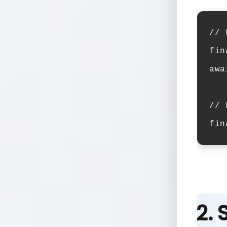
// 
fin
awa
// 
fin
2. 