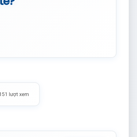
te?
151 lượt xem