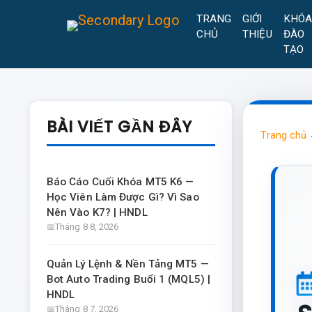
TRANG
GIỚI
KHÓ
CHỦ
THIỆU
ĐÀO
TẠO
BÀI VIẾT GẦN ĐÂY
Trang chủ
Báo Cáo Cuối Khóa MT5 K6 —
Học Viên Làm Được Gì? Vì Sao
Nên Vào K7? | HNDL
Tháng 8 8, 2026
Quản Lý Lệnh & Nền Tảng MT5 —
Bot Auto Trading Buổi 1 (MQL5) |
HNDL
Tháng 8 7, 2026