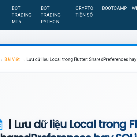
A
BOT
BOT
CRYPTO
BOOTCAMP
W
TRADING
TRADING
TIỀN SỐ
MT5
PYTHON
→
Bài Viết
→
Lưu dữ liệu Local trong Flutter: SharedPreferences hay
| Lưu dữ liệu Local trong Fl