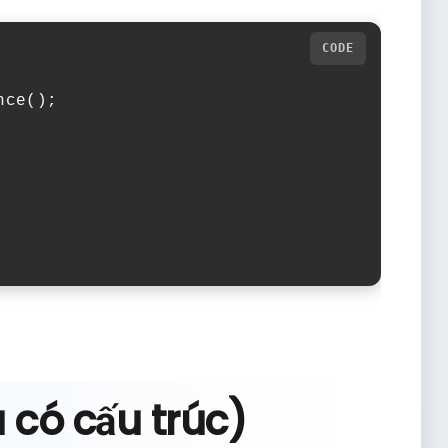
nce
();
u có cấu trúc)