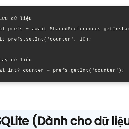
Lưu dữ liệu
al
prefs
=
await
SharedPreferences
.
getInsta
it
prefs
.
setInt
(
'counter'
,
10
);
Lấy dữ liệu
al
int
?
counter
=
prefs
.
getInt
(
'counter'
);
SQLite (Dành cho dữ liệ