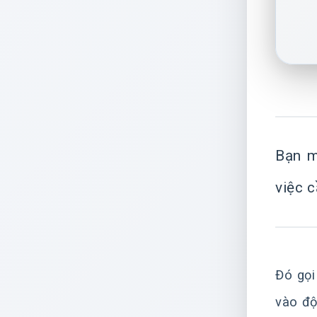
Bạn m
việc c
Đó gọi
vào độ