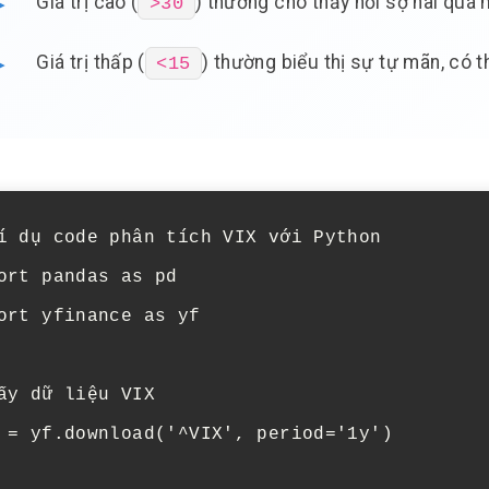
Giá trị cao (
) thường cho thấy nỗi sợ hãi quá 
>30
Giá trị thấp (
) thường biểu thị sự tự mãn, có th
<15
í dụ code phân tích VIX với Python

ort pandas as pd

ort yfinance as yf

ấy dữ liệu VIX

 = yf.download('^VIX', period='1y')
