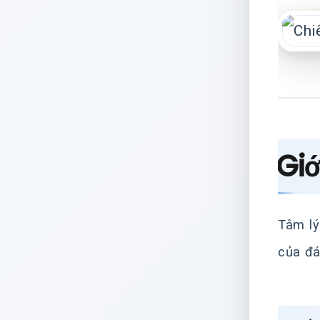
Giớ
Tâm lý
của đá