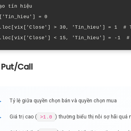
ạo tín hiệu

['Tin_hieu'] = 0

.loc[vix['Close'] > 30, 'Tin_hieu'] = 1  # T
.loc[vix['Close'] < 15, 'Tin_hieu'] = -1  #
ệ Put/Call
Tỷ lệ giữa quyền chọn bán và quyền chọn mua
Giá trị cao (
) thường biểu thị nỗi sợ hãi quá
>1.0