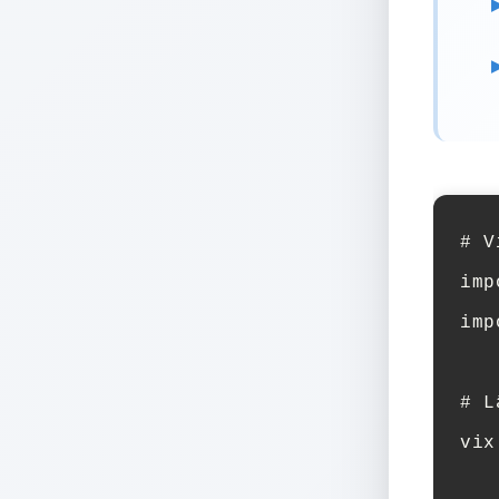
# V
imp
imp
# L
vix