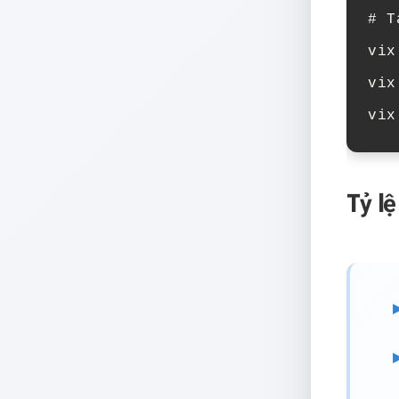
# T
vix
vix
vix
Tỷ l