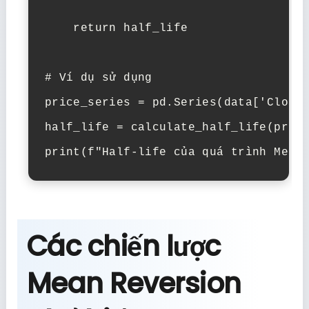
    return half_life

# Ví dụ sử dụng

price_series = pd.Series(data['Close'
half_life = calculate_half_life(price
print(f"Half-life của quá trình Mean
Các chiến lược
Mean Reversion