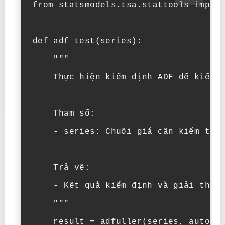
from statsmodels.tsa.stattools import
def adf_test(series):

    """

    Thực hiện kiểm định ADF để kiểm t
    Tham số:

    - series: Chuỗi giá cần kiểm tra

    Trả về:

    - Kết quả kiểm định và giải thích
    """

    result = adfuller(series, autolag