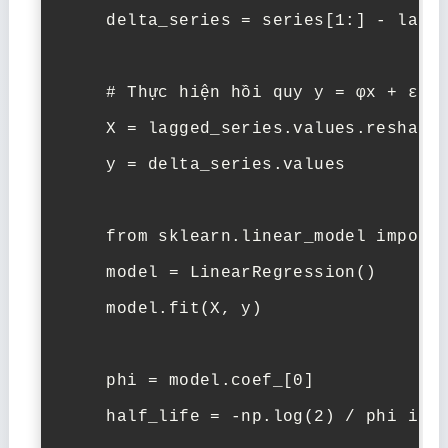
    delta_series = series[1:] - lagge
    # Thực hiện hồi quy y = φx + ε để
    X = lagged_series.values.reshape(
    y = delta_series.values

    from sklearn.linear_model import 
    model = LinearRegression()

    model.fit(X, y)

    phi = model.coef_[0]

    half_life = -np.log(2) / phi if p