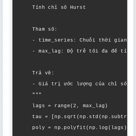
    Tính chỉ số Hurst

    Tham số:

    - time_series: Chuỗi thời gian cầ
    - max_lag: Độ trễ tối đa để tính 
    Trả về:

    - Giá trị ước lượng của chỉ số Hu
    """

    lags = range(2, max_lag)

    tau = [np.sqrt(np.std(np.subtract
    poly = np.polyfit(np.log(lags), n