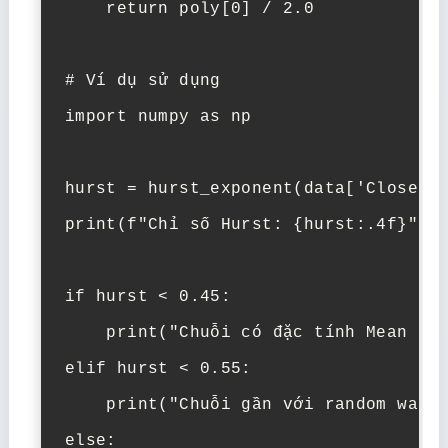
    return poly[0] / 2.0

# Ví dụ sử dụng

import numpy as np

hurst = hurst_exponent(data['Close'].
print(f"Chỉ số Hurst: {hurst:.4f}")

if hurst < 0.45:

    print("Chuỗi có đặc tính Mean Rev
elif hurst < 0.55:

    print("Chuỗi gần với random walk"
else:
