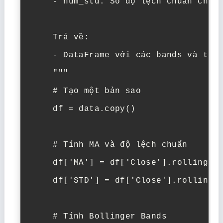
    - num_std: Số độ lệch chuẩn cho b
    Trả về:

    - DataFrame với các bands và tín 
    """

    # Tạo một bản sao

    df = data.copy()

    # Tính MA và độ lệch chuẩn

    df['MA'] = df['Close'].rolling(wi
    df['STD'] = df['Close'].rolling(w
    # Tính Bollinger Bands
