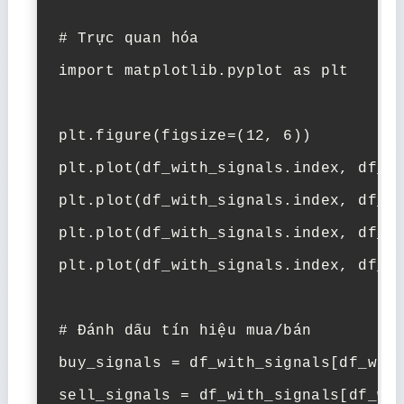
# Trực quan hóa

import matplotlib.pyplot as plt

plt.figure(figsize=(12, 6))

plt.plot(df_with_signals.index, df_wi
plt.plot(df_with_signals.index, df_wi
plt.plot(df_with_signals.index, df_wi
plt.plot(df_with_signals.index, df_wi
# Đánh dấu tín hiệu mua/bán

buy_signals = df_with_signals[df_with
sell_signals = df_with_signals[df_wit