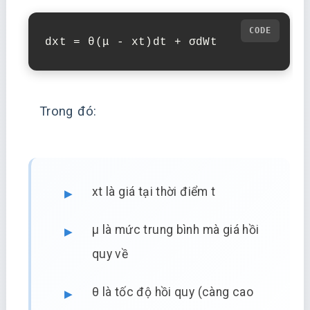
dxt = θ(μ - xt)dt + σdWt
Trong đó:
xt là giá tại thời điểm t
μ là mức trung bình mà giá hồi
quy về
θ là tốc độ hồi quy (càng cao