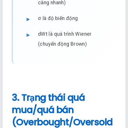
càng nhanh)
σ là độ biến động
dWt là quá trình Wiener
(chuyển động Brown)
3. Trạng thái quá
mua/quá bán
(Overbought/Oversold