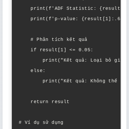
    print(f'ADF Statistic: {result[0]
    print(f'p-value: {result[1]:.6f}'
    # Phân tích kết quả

    if result[1] <= 0.05:

        print("Kết quả: Loại bỏ giả t
    else:

        print("Kết quả: Không thể loạ
    return result

# Ví dụ sử dụng
