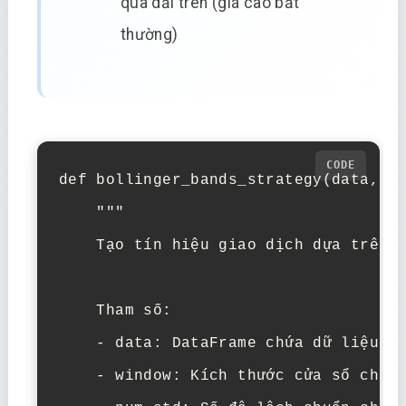
qua dải trên (giá cao bất
thường)
def bollinger_bands_strategy(data, wi
    """

    Tạo tín hiệu giao dịch dựa trên B
    Tham số:

    - data: DataFrame chứa dữ liệu OH
    - window: Kích thước cửa sổ cho M