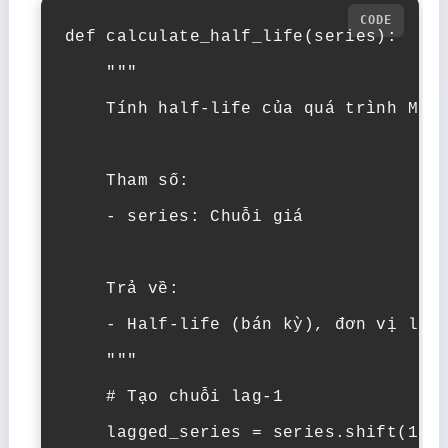
def calculate_half_life(series):

    """

    Tính half-life của quá trình Mean
    Tham số:

    - series: Chuỗi giá

    Trả về:

    - Half-life (bán kỳ), đơn vị là k
    """

    # Tạo chuỗi lag-1

    lagged_series = series.shift(1).d