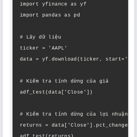
import yfinance as yf

import pandas as pd

# Lấy dữ liệu

ticker = 'AAPL'

data = yf.download(ticker, start='202
# Kiểm tra tính dừng của giá

adf_test(data['Close'])

# Kiểm tra tính dừng của lợi nhuận (t
returns = data['Close'].pct_change().
adf_test(returns)