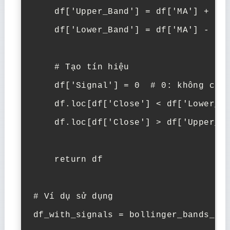
    df['Upper_Band'] = df['MA'] + (df
    df['Lower_Band'] = df['MA'] - (df
    # Tạo tín hiệu

    df['Signal'] = 0  # 0: không có t
    df.loc[df['Close'] < df['Lower_Ba
    df.loc[df['Close'] > df['Upper_Ba
    return df

# Ví dụ sử dụng

df_with_signals = bollinger_bands_str