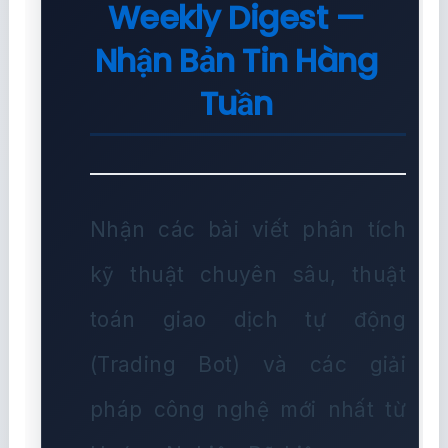
Weekly Digest —
Nhận Bản Tin Hàng
Tuần
Nhận các bài viết phân tích
kỹ thuật chuyên sâu, thuật
toán giao dịch tự động
(Trading Bot) và các giải
pháp công nghệ mới nhất từ