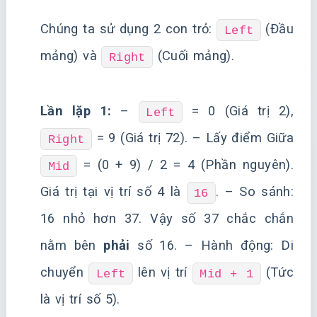
Chúng ta sử dụng 2 con trỏ:
(Đầu
Left
mảng) và
(Cuối mảng).
Right
Lần lặp 1:
–
= 0 (Giá trị 2),
Left
= 9 (Giá trị 72). – Lấy điểm Giữa
Right
= (0 + 9) / 2 = 4 (Phần nguyên).
Mid
Giá trị tại vị trí số 4 là
. – So sánh:
16
16 nhỏ hơn 37. Vậy số 37 chắc chắn
nằm bên
phải
số 16. – Hành động: Di
chuyển
lên vị trí
(Tức
Left
Mid + 1
là vị trí số 5).