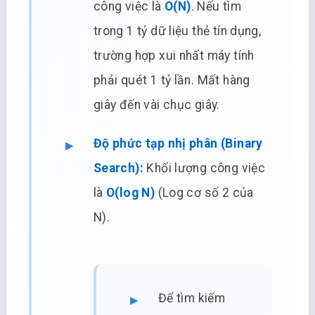
công việc là
O(N)
. Nếu tìm
trong 1 tỷ dữ liệu thẻ tín dụng,
trường hợp xui nhất máy tính
phải quét 1 tỷ lần. Mất hàng
giây đến vài chục giây.
Độ phức tạp nhị phân (Binary
Search):
Khối lượng công việc
là
O(log N)
(Log cơ số 2 của
N).
Để tìm kiếm