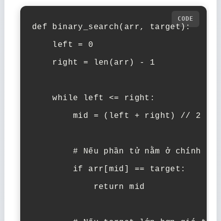
def binary_search(arr, target):

    left = 0

    right = len(arr) - 1

    while left <= right:

        mid = (left + right) // 2

        # Nếu phần tử nằm ở chính giữ
        if arr[mid] == target:

            return mid
