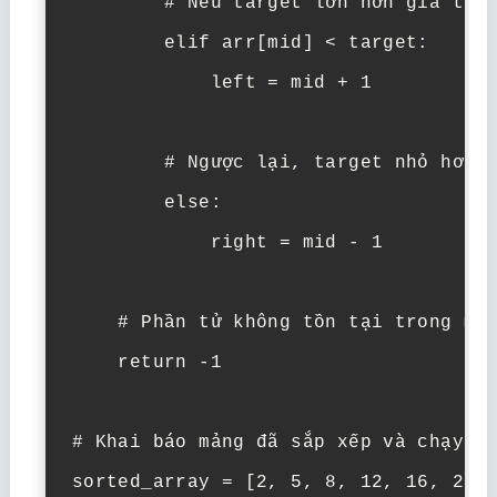
        # Nếu target lớn hơn giá trị 
        elif arr[mid] < target:

            left = mid + 1

        # Ngược lại, target nhỏ hơn g
        else:

            right = mid - 1

    # Phần tử không tồn tại trong mản
    return -1

# Khai báo mảng đã sắp xếp và chạy th
sorted_array = [2, 5, 8, 12, 16, 23, 