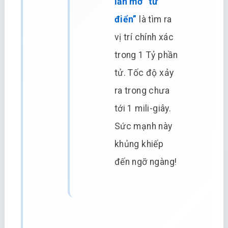
lần mở “từ
điển”
là tìm ra
vị trí chính xác
trong 1 Tỷ phần
tử. Tốc độ xảy
ra trong chưa
tới 1 mili-giây.
Sức mạnh này
khủng khiếp
đến ngỡ ngàng!