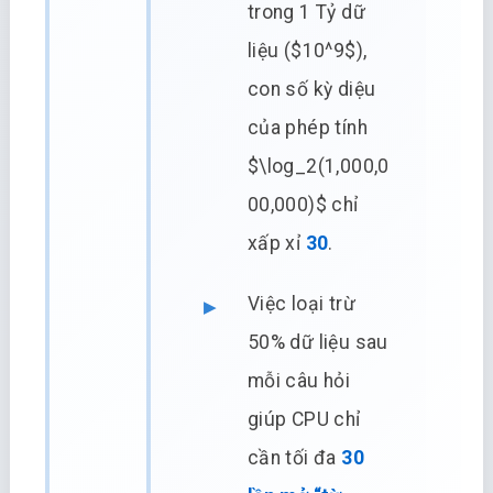
trong 1 Tỷ dữ
liệu ($10^9$),
con số kỳ diệu
của phép tính
$\log_2(1,000,0
00,000)$ chỉ
xấp xỉ
30
.
Việc loại trừ
50% dữ liệu sau
mỗi câu hỏi
giúp CPU chỉ
cần tối đa
30