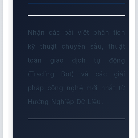
Nhận các bài viết phân tích
kỹ thuật chuyên sâu, thuật
toán giao dịch tự động
(Trading Bot) và các giải
pháp công nghệ mới nhất từ
Hướng Nghiệp Dữ Liệu.