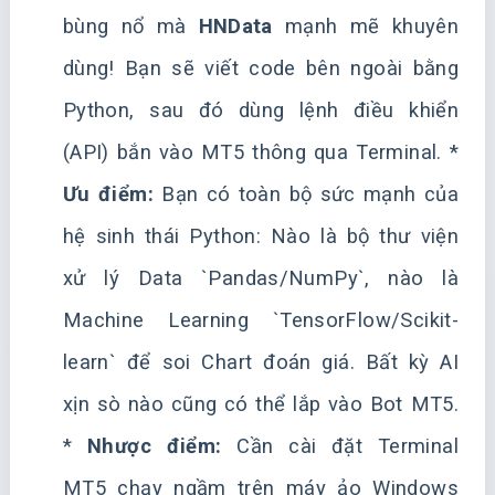
bùng nổ mà
HNData
mạnh mẽ khuyên
dùng! Bạn sẽ viết code bên ngoài bằng
Python, sau đó dùng lệnh điều khiển
(API) bắn vào MT5 thông qua Terminal. *
Ưu điểm:
Bạn có toàn bộ sức mạnh của
hệ sinh thái Python: Nào là bộ thư viện
xử lý Data `Pandas/NumPy`, nào là
Machine Learning `TensorFlow/Scikit-
learn` để soi Chart đoán giá. Bất kỳ AI
xịn sò nào cũng có thể lắp vào Bot MT5.
*
Nhược điểm:
Cần cài đặt Terminal
MT5 chạy ngầm trên máy ảo Windows