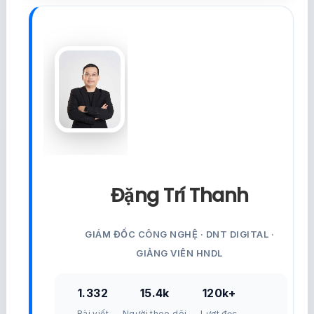
Đặng Trí Thanh
GIÁM ĐỐC CÔNG NGHỆ · DNT DIGITAL ·
GIẢNG VIÊN HNDL
1.332
15.4k
120k+
Bài viết
Người theo dõi
Lượt đọc