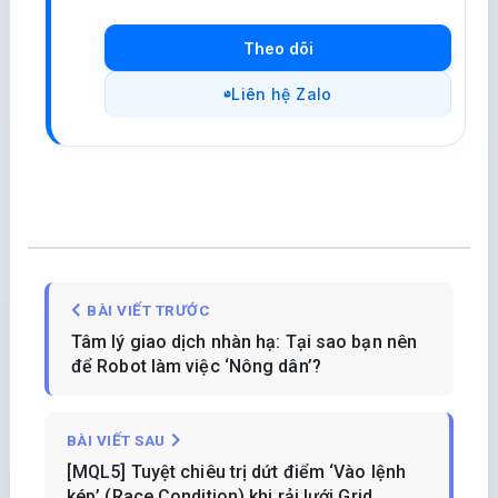
Theo dõi
Liên hệ Zalo
BÀI VIẾT TRƯỚC
Tâm lý giao dịch nhàn hạ: Tại sao bạn nên
để Robot làm việc ‘Nông dân’?
BÀI VIẾT SAU
[MQL5] Tuyệt chiêu trị dứt điểm ‘Vào lệnh
kép’ (Race Condition) khi rải lưới Grid