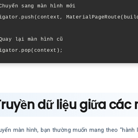
Chuyển sang màn hình mới
igator
.
push
(
context
,
MaterialPageRoute
(
buil
Quay lại màn hình cũ
igator
.
pop
(
context
);
Truyền dữ liệu giữa các
uyển màn hình, bạn thường muốn mang theo “hành lý”