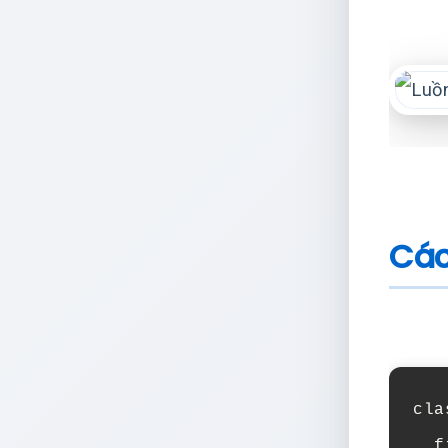
Các
cla
f