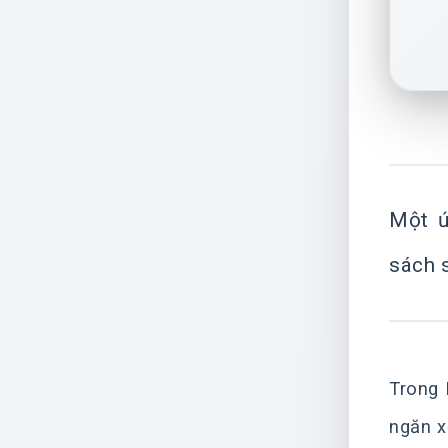
Một ứ
sách 
Trong 
ngăn x