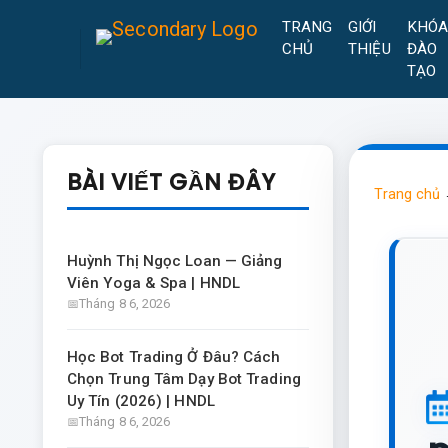
TRANG
GIỚI
KHÓ
CHỦ
THIỆU
ĐÀO
TẠO
BÀI VIẾT GẦN ĐÂY
Trang chủ
Huỳnh Thị Ngọc Loan — Giảng
Viên Yoga & Spa | HNDL
Tháng 8 6, 2026
Học Bot Trading Ở Đâu? Cách
Chọn Trung Tâm Dạy Bot Trading
Uy Tín (2026) | HNDL
Tháng 8 6, 2026