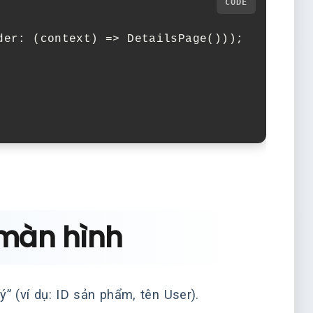
der:
(
context
)
=>
DetailsPage
()));
 màn hình
 (ví dụ: ID sản phẩm, tên User).