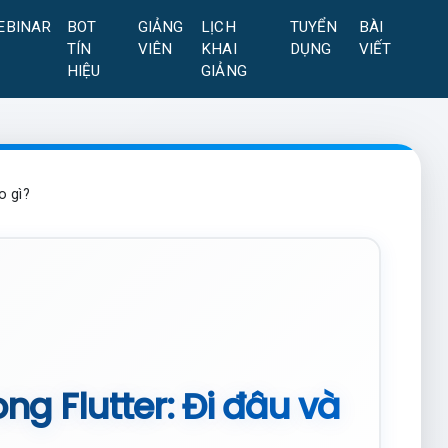
EBINAR
BOT
GIẢNG
LỊCH
TUYỂN
BÀI
TÍN
VIÊN
KHAI
DỤNG
VIẾT
HIỆU
GIẢNG
o gì?
ng Flutter: Đi đâu và