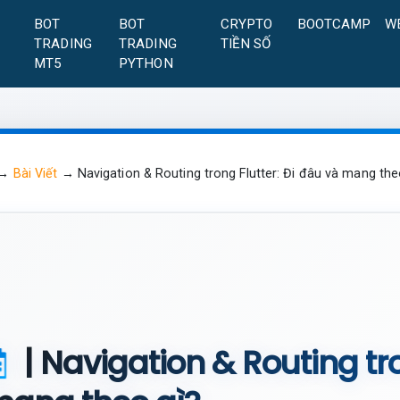
A
BOT
BOT
CRYPTO
BOOTCAMP
W
TRADING
TRADING
TIỀN SỐ
MT5
PYTHON
→
Bài Viết
→
Navigation & Routing trong Flutter: Đi đâu và mang the
| Navigation & Routing tro