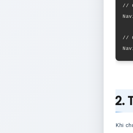
// 
Nav
// 
Nav
2. 
Khi ch