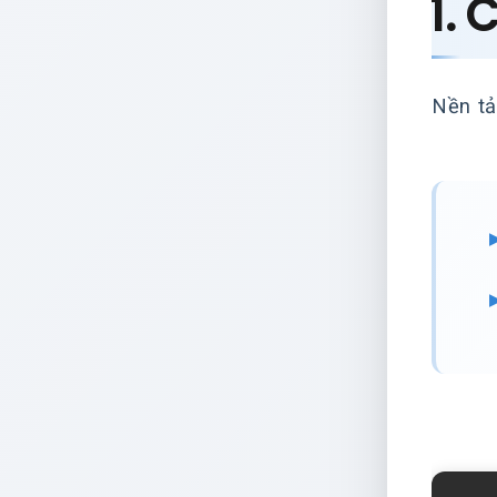
1. 
Nền tả