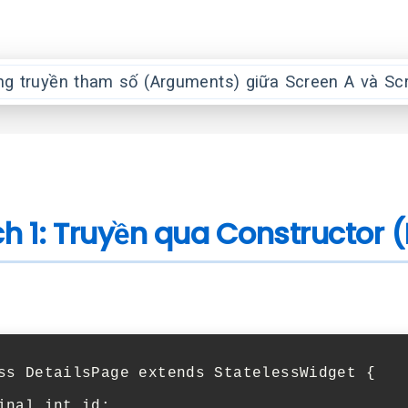
h 1: Truyền qua Constructor (
ss
DetailsPage
extends
StatelessWidget
{
inal
int
id
;