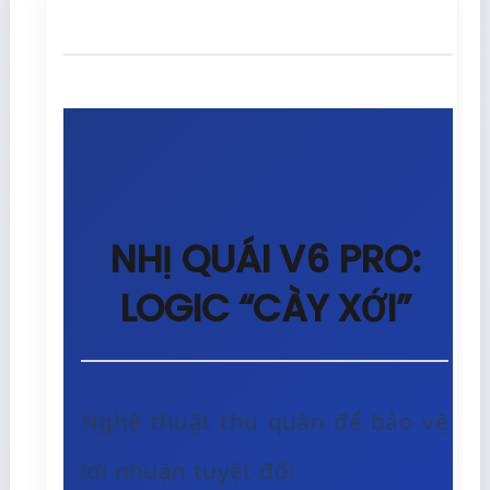
NHỊ QUÁI V6 PRO:
LOGIC “CÀY XỚI”
Nghệ thuật thu quân để bảo vệ
lợi nhuận tuyệt đối