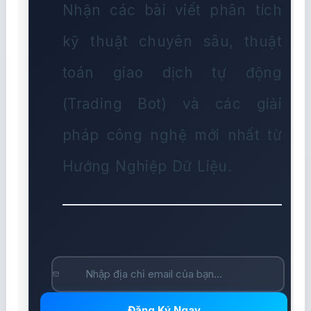
Nhận các bài viết phân tích
kỹ thuật chuyên sâu, thuật
toán giao dịch tự động
(Trading Bot) và các giải
pháp công nghệ mới nhất từ
Hướng Nghiệp Dữ Liệu.
Đăng Ký Ngay