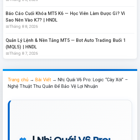
Báo Cáo Cuối Khóa MT5 K6 — Học Viên Làm Được Gì? Vì
Sao Nên Vào K7? | HNDL
Tháng 8 8, 2026
Quản Lý Lệnh & Nền Tảng MT5 — Bot Auto Trading Buổi 1
(MQL5) | HNDL
Tháng 8 7, 2026
Trang chủ
→
Bài Viết
→
Nhị Quái V6 Pro: Logic “Cày Xới” –
Nghệ Thuật Thu Quân Để Bảo Vệ Lợi Nhuận