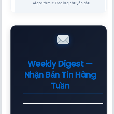
Algorithmic Trading chuyên sâu
Weekly Digest —
Nhận Bản Tin Hàng
Tuần