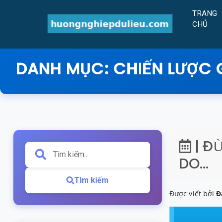
TRANG
CHỦ
DANH MỤC:
CHIẾN LƯỢC 
| Đ
DO…
Tìm kiếm
Được viết bởi
Đ