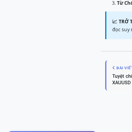
Từ Chố
📈 TRỞ 
đọc suy 
BÀI VI
Tuyệt ch
XAUUSD