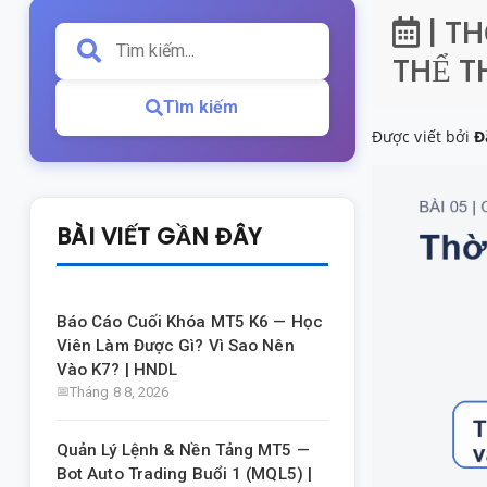
| T
THỂ T
Tìm kiếm
Được viết bởi
Đ
BÀI VIẾT GẦN ĐÂY
Báo Cáo Cuối Khóa MT5 K6 — Học
Viên Làm Được Gì? Vì Sao Nên
Vào K7? | HNDL
Tháng 8 8, 2026
Quản Lý Lệnh & Nền Tảng MT5 —
Bot Auto Trading Buổi 1 (MQL5) |