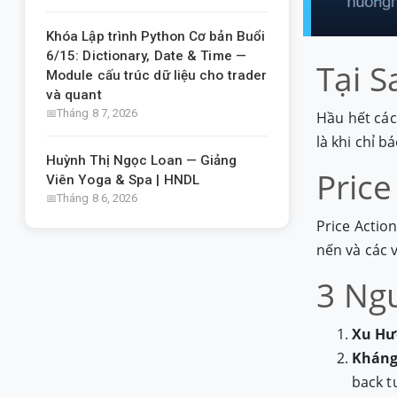
Khóa Lập trình Python Cơ bản Buổi
6/15: Dictionary, Date & Time —
Tại S
Module cấu trúc dữ liệu cho trader
và quant
Tháng 8 7, 2026
Hầu hết các
là khi chỉ 
Huỳnh Thị Ngọc Loan — Giảng
Price
Viên Yoga & Spa | HNDL
Tháng 8 6, 2026
Price Actio
nến và các 
3 Ngu
Xu Hư
Kháng
back t