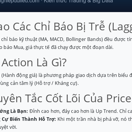
ao Các Chỉ Báo Bị Trễ (Lag
 chỉ báo kỹ thuật (MA, MACD, Bollinger Bands) đều được t
báo báo Mua, giá thực tế đã chạy được một đoạn dài.
 Action Là Gì?
n (Hành động giá) là phương pháp giao dịch dựa trên biểu đ
vùng cản tâm lý (Hỗ trợ / Kháng cự).
yên Tắc Cốt Lõi Của Price
ớng Là Bạn:
Đỉnh cao hơn, đáy cao hơn là Up Trend. Chỉ c
 Cự Biến Thành Hỗ Trợ:
Khi một trần nhà bị phá vỡ, nó t
uyệt vời.