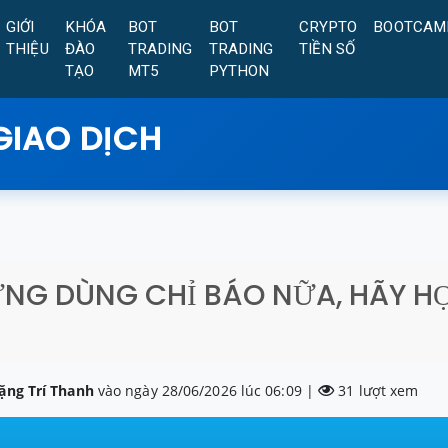
GIỚI
KHÓA
BOT
BOT
CRYPTO
BOOTCAM
THIỆU
ĐÀO
TRADING
TRADING
TIỀN SỐ
TẠO
MT5
PYTHON
GIAO DỊCH
ỪNG DÙNG CHỈ BÁO NỮA, HÃY HỌ
ặng Trí Thanh
vào ngày 28/06/2026 lúc 06:09 |
31 lượt xem