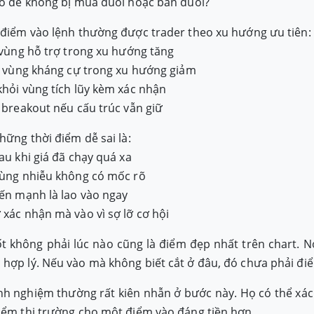
ào để không bị mua đuổi hoặc bán đuổi?
 điểm vào lệnh thường được trader theo xu hướng ưu tiên:
ề vùng hỗ trợ trong xu hướng tăng
ên vùng kháng cự trong xu hướng giảm
khỏi vùng tích lũy kèm xác nhận
u breakout nếu cấu trúc vẫn giữ
hững thời điểm dễ sai là:
au khi giá đã chạy quá xa
vùng nhiễu không có mốc rõ
nến mạnh là lao vào ngay
 xác nhận mà vào vì sợ lỡ cơ hội
t không phải lúc nào cũng là điểm đẹp nhất trên chart. Nó
hợp lý. Nếu vào mà không biết cắt ở đâu, đó chưa phải điể
nh nghiệm thường rất kiên nhẫn ở bước này. Họ có thể xá
iểm thị trường cho một điểm vào đáng tiền hơn.