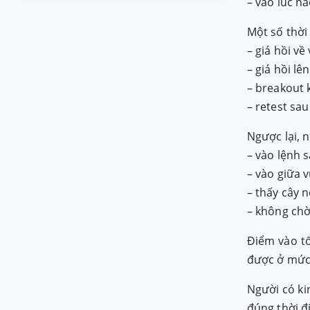
– vào lúc n
Một số thời
– giá hồi v
– giá hồi l
– breakout 
– retest sa
Ngược lại, n
– vào lệnh s
– vào giữa 
– thấy cây 
– không chờ
Điểm vào tố
được ở mức 
Người có ki
đúng thời đ