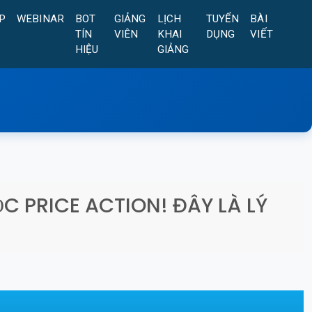
P
WEBINAR
BOT
GIẢNG
LỊCH
TUYỂN
BÀI
TÍN
VIÊN
KHAI
DỤNG
VIẾT
HIỆU
GIẢNG
C PRICE ACTION! ĐÂY LÀ LÝ