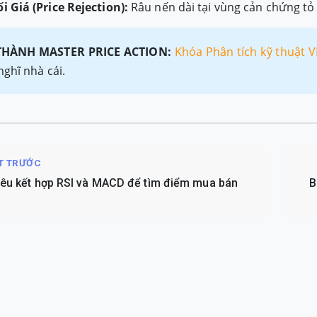
i Giá (Price Rejection):
Râu nến dài tại vùng cản chứng tỏ p
THÀNH MASTER PRICE ACTION:
Khóa Phân tích kỹ thuật V
nghĩ nhà cái.
ẾT TRƯỚC
iêu kết hợp RSI và MACD để tìm điểm mua bán
B