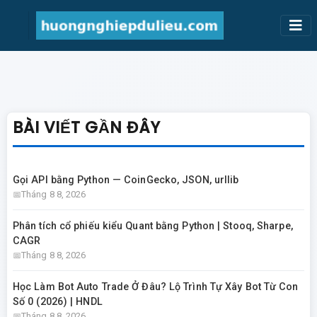
BÀI VIẾT GẦN ĐÂY
Gọi API bằng Python — CoinGecko, JSON, urllib
Tháng 8 8, 2026
Phân tích cổ phiếu kiểu Quant bằng Python | Stooq, Sharpe,
CAGR
Tháng 8 8, 2026
Học Làm Bot Auto Trade Ở Đâu? Lộ Trình Tự Xây Bot Từ Con
Số 0 (2026) | HNDL
Tháng 8 8, 2026