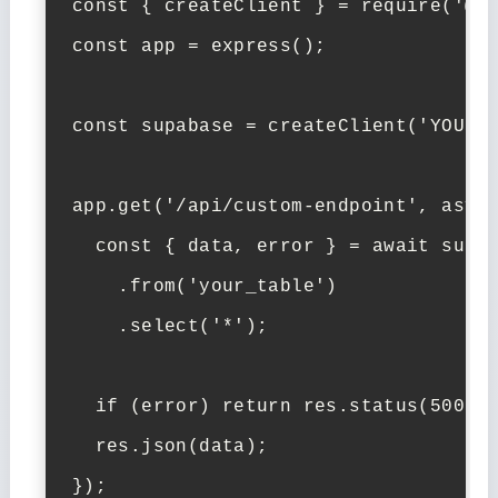
const { createClient } = require('@su
const app = express();

const supabase = createClient('YOUR_S
app.get('/api/custom-endpoint', async
  const { data, error } = await supab
    .from('your_table')

    .select('*');

  if (error) return res.status(500).j
  res.json(data);

});