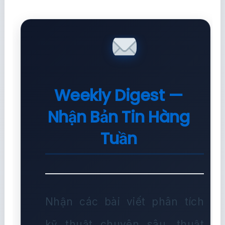
Weekly Digest —
Nhận Bản Tin Hàng
Tuần
Nhận các bài viết phân tích
kỹ thuật chuyên sâu, thuật