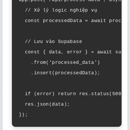
app.post('/api/process-data', async (
  // Xử lý logic nghiệp vụ

  const processedData = await process
  // Lưu vào Supabase

  const { data, error } = await supab
    .from('processed_data')

    .insert(processedData);

  if (error) return res.status(500).j
  res.json(data);

});