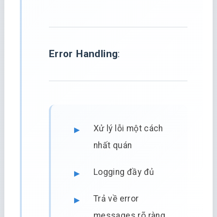
Error Handling
:
Xử lý lỗi một cách
nhất quán
Logging đầy đủ
Trả về error
messages rõ ràng