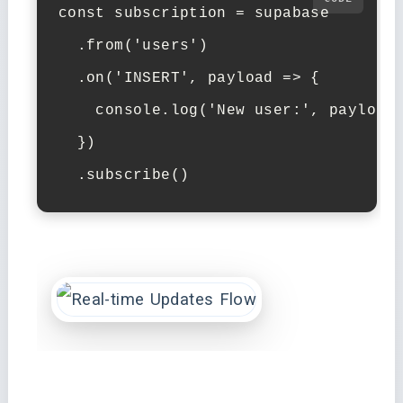
const subscription = supabase

  .from('users')

  .on('INSERT', payload => {

    console.log('New user:', payload.
  })

  .subscribe()