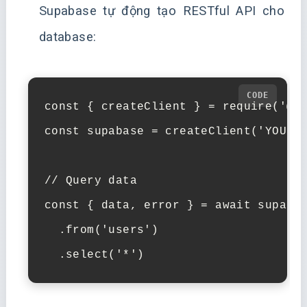
Supabase tự động tạo RESTful API cho
database:
const { createClient } = require('@su
const supabase = createClient('YOUR_S
// Query data

const { data, error } = await supabas
  .from('users')

  .select('*')