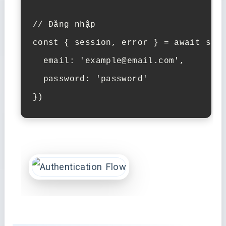
// Đăng nhập

const { session, error } = await supa
  email: 'example@email.com',

  password: 'password'

})