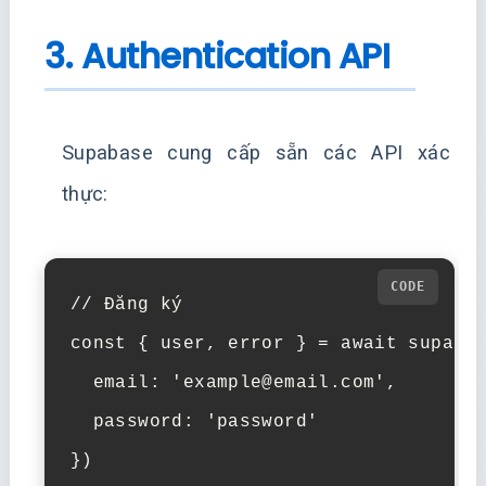
3. Authentication API
Supabase cung cấp sẵn các API xác
thực:
// Đăng ký

const { user, error } = await supabas
  email: 'example@email.com',

  password: 'password'

})
