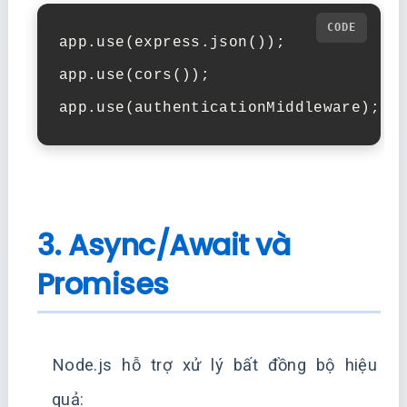
app.use(express.json());

app.use(cors());

app.use(authenticationMiddleware);
3. Async/Await và
Promises
Node.js hỗ trợ xử lý bất đồng bộ hiệu
quả: