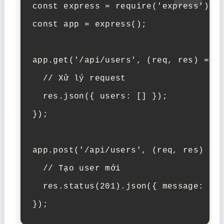
const express = require('express');

const app = express();

app.get('/api/users', (req, res) => {
  // Xử lý request

  res.json({ users: [] });

});

app.post('/api/users', (req, res) => 
  // Tạo user mới

  res.status(201).json({ message: 'Us
});