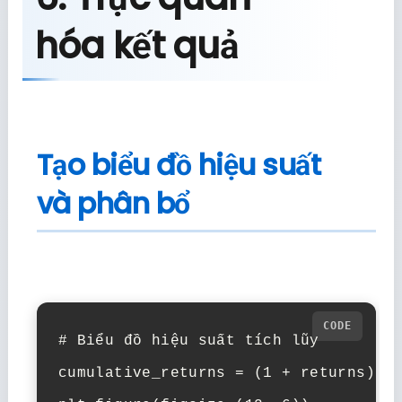
hóa kết quả
Tạo biểu đồ hiệu suất
và phân bổ
# Biểu đồ hiệu suất tích lũy

cumulative_returns = (1 + returns).cu