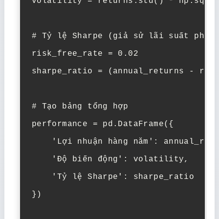
volatility = returns.std() * np.sqrt(
# Tỷ lệ Sharpe (giả sử lãi suất phi r
risk_free_rate = 0.02

sharpe_ratio = (annual_returns - risk
# Tạo bảng tổng hợp

performance = pd.DataFrame({

    'Lợi nhuận hàng năm': annual_retu
    'Độ biến động': volatility,

    'Tỷ lệ Sharpe': sharpe_ratio

})
