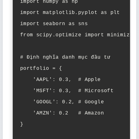
import numpy as np

import matplotlib.pyplot as plt

import seaborn as sns

from scipy.optimize import minimize

# Định nghĩa danh mục đầu tư

portfolio = {

    'AAPL': 0.3,  # Apple

    'MSFT': 0.3,  # Microsoft

    'GOOGL': 0.2, # Google

    'AMZN': 0.2   # Amazon

}
