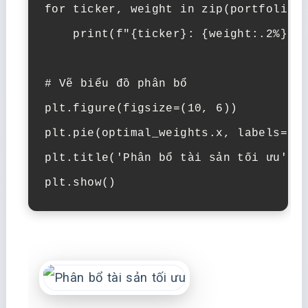
for ticker, weight in zip(portfolio.k
    print(f"{ticker}: {weight:.2%}")

# Vẽ biểu đồ phân bổ

plt.figure(figsize=(10, 6))

plt.pie(optimal_weights.x, labels=por
plt.title('Phân bổ tài sản tối ưu')

plt.show()