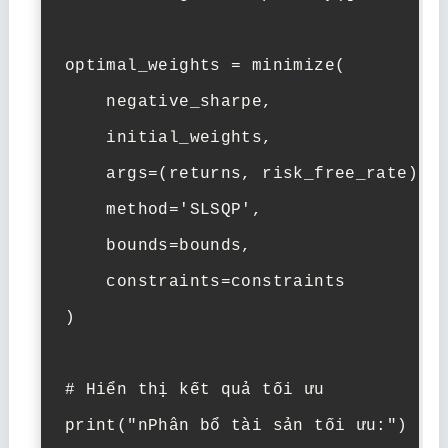
optimal_weights = minimize(

    negative_sharpe,

    initial_weights,

    args=(returns, risk_free_rate),

    method='SLSQP',

    bounds=bounds,

    constraints=constraints

)

# Hiển thị kết quả tối ưu

print("nPhân bổ tài sản tối ưu:")
