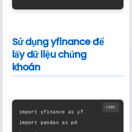
Sử dụng yfinance để
lấy dữ liệu chứng
khoán
import yfinance as yf

import pandas as pd
