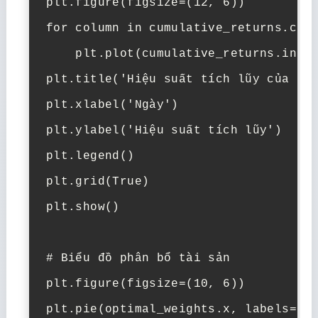
plt.figure(figsize=(12, 6))

for column in cumulative_returns.colu
    plt.plot(cumulative_returns.index
plt.title('Hiệu suất tích lũy của dan
plt.xlabel('Ngày')

plt.ylabel('Hiệu suất tích lũy')

plt.legend()

plt.grid(True)

plt.show()

# Biểu đồ phân bổ tài sản

plt.figure(figsize=(10, 6))

plt.pie(optimal_weights.x, labels=por