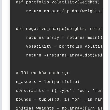
def portfolio_volatility(weights, ret
    return np.sqrt(np.dot(weights.T, 
def negative_sharpe(weights, returns,
    returns_array = returns.mean() * 
    volatility = portfolio_volatility
    return -(returns_array.dot(weight
# Tối ưu hóa danh mục

n_assets = len(portfolio)

constraints = ({'type': 'eq', 'fun': 
bounds = tuple((0, 1) for _ in range(
initial_weights = np.array([1/n_asset