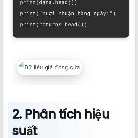
print(data.head())

print("nLợi nhuận hàng ngày:")

print(returns.head())
2. Phân tích hiệu
suất