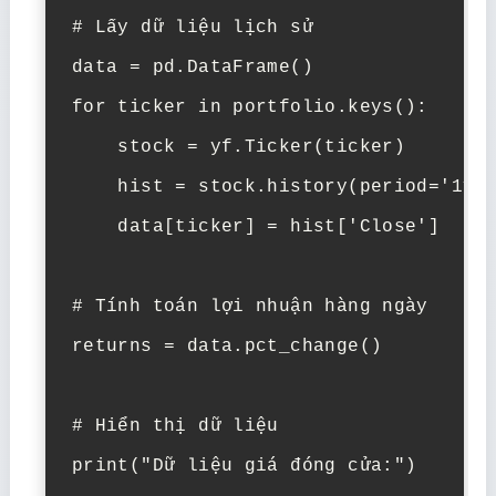
# Lấy dữ liệu lịch sử

data = pd.DataFrame()

for ticker in portfolio.keys():

    stock = yf.Ticker(ticker)

    hist = stock.history(period='1y')
    data[ticker] = hist['Close']

# Tính toán lợi nhuận hàng ngày

returns = data.pct_change()

# Hiển thị dữ liệu

print("Dữ liệu giá đóng cửa:")
