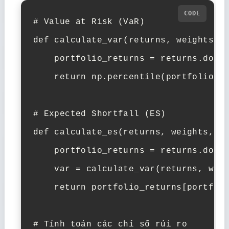
# Value at Risk (VaR)

def calculate_var(returns, weights, c
    portfolio_returns = returns.dot(w
    return np.percentile(portfolio_re
# Expected Shortfall (ES)

def calculate_es(returns, weights, co
    portfolio_returns = returns.dot(w
    var = calculate_var(returns, weig
    return portfolio_returns[portfoli
# Tính toán các chỉ số rủi ro
