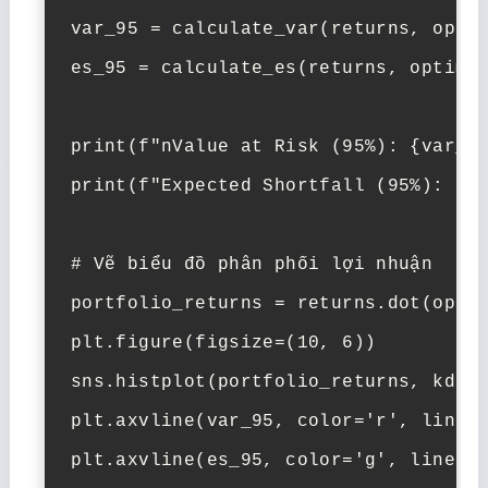
var_95 = calculate_var(returns, optim
es_95 = calculate_es(returns, optimal
print(f"nValue at Risk (95%): {var_95
print(f"Expected Shortfall (95%): {es
# Vẽ biểu đồ phân phối lợi nhuận

portfolio_returns = returns.dot(optim
plt.figure(figsize=(10, 6))

sns.histplot(portfolio_returns, kde=T
plt.axvline(var_95, color='r', linest
plt.axvline(es_95, color='g', linesty