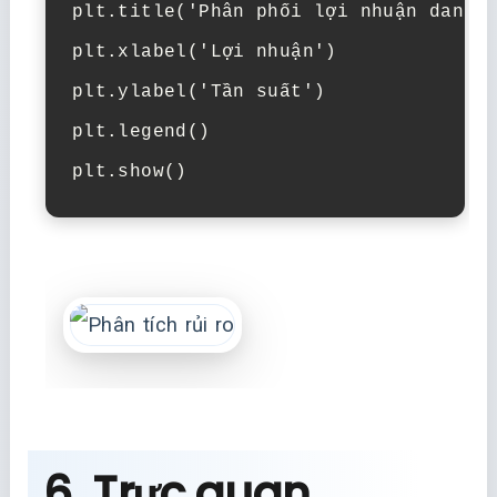
plt.title('Phân phối lợi nhuận danh m
plt.xlabel('Lợi nhuận')

plt.ylabel('Tần suất')

plt.legend()

plt.show()
6. Trực quan