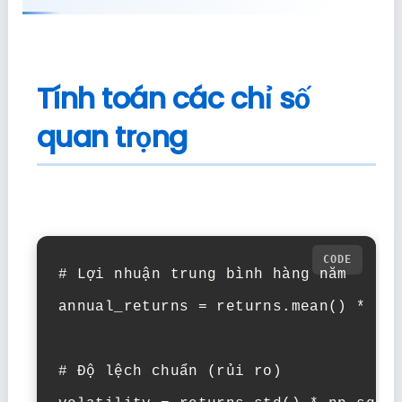
Tính toán các chỉ số
quan trọng
# Lợi nhuận trung bình hàng năm

annual_returns = returns.mean() * 252
# Độ lệch chuẩn (rủi ro)
