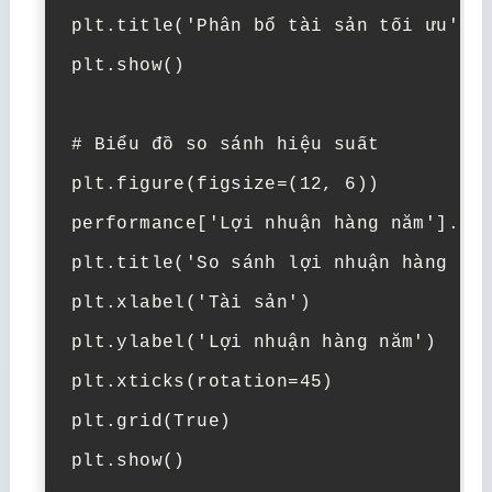
plt.title('Phân bổ tài sản tối ưu')

plt.show()

# Biểu đồ so sánh hiệu suất

plt.figure(figsize=(12, 6))

performance['Lợi nhuận hàng năm'].plo
plt.title('So sánh lợi nhuận hàng năm
plt.xlabel('Tài sản')

plt.ylabel('Lợi nhuận hàng năm')

plt.xticks(rotation=45)

plt.grid(True)

plt.show()