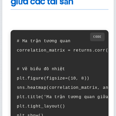
giữa các tài sản
# Ma trận tương quan

correlation_matrix = returns.corr()

# Vẽ biểu đồ nhiệt

plt.figure(figsize=(10, 8))

sns.heatmap(correlation_matrix, annot
plt.title('Ma trận tương quan giữa cá
plt.tight_layout()

plt.show()
