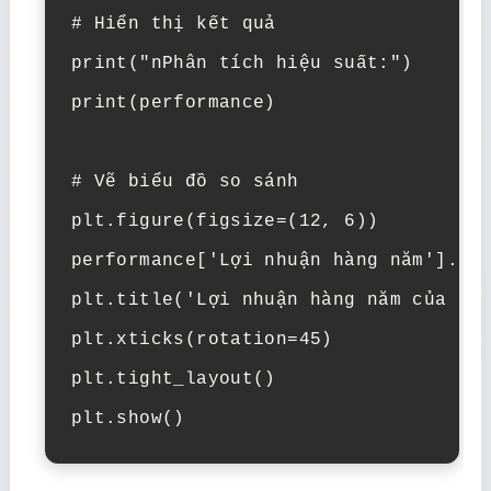
# Hiển thị kết quả

print("nPhân tích hiệu suất:")

print(performance)

# Vẽ biểu đồ so sánh

plt.figure(figsize=(12, 6))

performance['Lợi nhuận hàng năm'].plo
plt.title('Lợi nhuận hàng năm của các
plt.xticks(rotation=45)

plt.tight_layout()

plt.show()