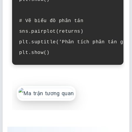
# Vẽ biểu đồ phân tán

sns.pairplot(returns)

plt.suptitle('Phân tích phân tán giữa
plt.show()