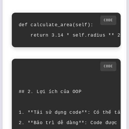
def calculate_area(self):

    return 3.14 * self.radius ** 2
## 2. Lợi ích của OOP

1. **Tái sử dụng code**: Có thể tái s
2. **Bảo trì dễ dàng**: Code được tổ 