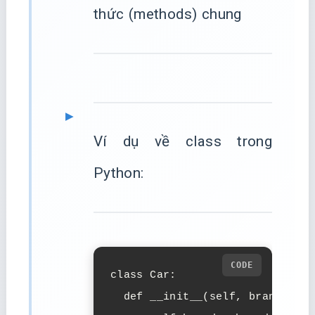
thức (methods) chung
Ví dụ về class trong
Python:
class Car:

  def __init__(self, brand, mod