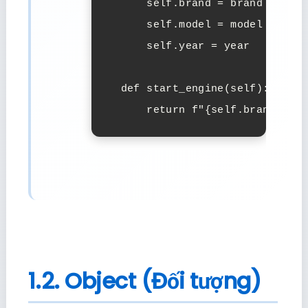
      self.brand = brand

      self.model = model

      self.year = year

  def start_engine(self):

      return f"{self.brand} {se
1.2. Object (Đối tượng)