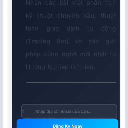
Nhận các bài viết phân tích
kỹ thuật chuyên sâu, thuật
toán giao dịch tự động
(Trading Bot) và các giải
pháp công nghệ mới nhất từ
Hướng Nghiệp Dữ Liệu.
Đăng Ký Ngay