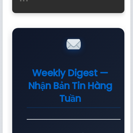
---
Weekly Digest —
Nhận Bản Tin Hàng
Tuần