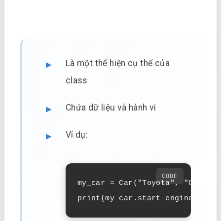
Là một thể hiện cụ thể của
class
Chứa dữ liệu và hành vi
Ví dụ:
my_car = Car("Toyota", "Camry",
print(my_car.start_engine())  #