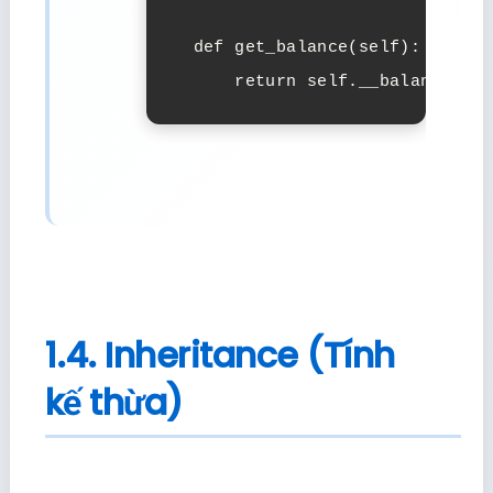
  def get_balance(self):

      return self.__balance
1.4. Inheritance (Tính
kế thừa)