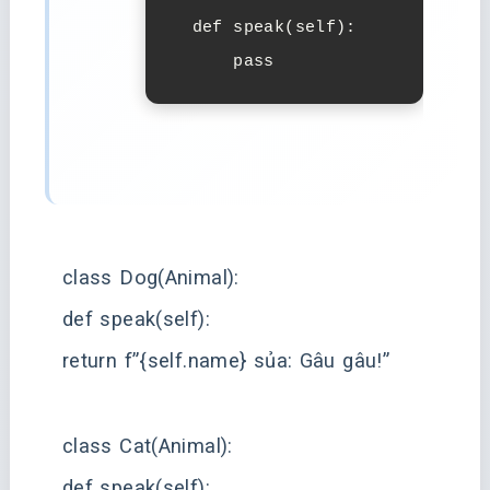
  def speak(self):

      pass
class Dog(Animal):
def speak(self):
return f”{self.name} sủa: Gâu gâu!”
class Cat(Animal):
def speak(self):