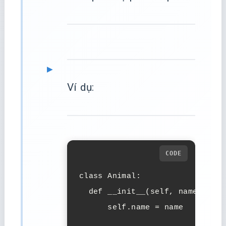
Ví dụ:
class Animal:

  def __init__(self, name):

      self.name = name
