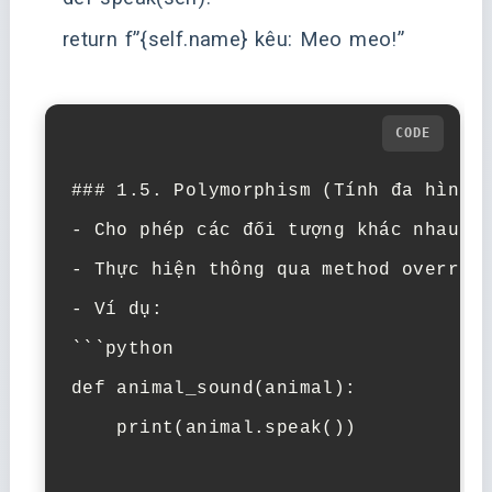
return f”{self.name} kêu: Meo meo!”
### 1.5. Polymorphism (Tính đa hình)

- Cho phép các đối tượng khác nhau ph
- Thực hiện thông qua method overridi
- Ví dụ:

```python

def animal_sound(animal):

    print(animal.speak())
