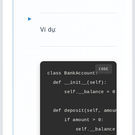
Ví dụ:
class BankAccount:

  def __init__(self):

      self.__balance = 0  # pri
  def deposit(self, amount):

      if amount > 0:

          self.__balance += amo