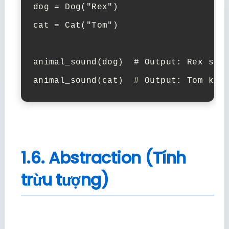
dog = Dog("Rex")

cat = Cat("Tom")

animal_sound(dog)  # Output: Rex sủa:
animal_sound(cat)  # Output: Tom kêu
1.6. Abstraction (Tính
trừu tượng)