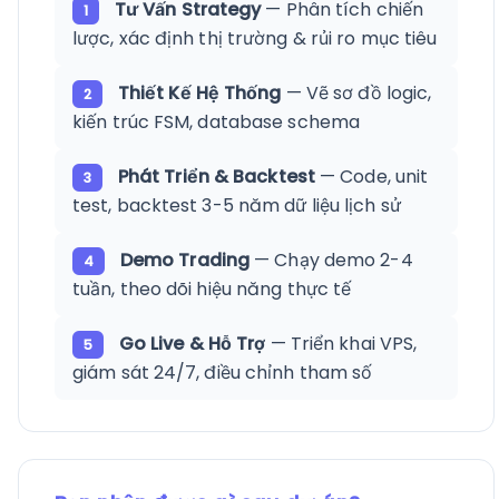
Tư Vấn Strategy
— Phân tích chiến
1
lược, xác định thị trường & rủi ro mục tiêu
Thiết Kế Hệ Thống
— Vẽ sơ đồ logic,
2
kiến trúc FSM, database schema
Phát Triển & Backtest
— Code, unit
3
test, backtest 3-5 năm dữ liệu lịch sử
Demo Trading
— Chạy demo 2-4
4
tuần, theo dõi hiệu năng thực tế
Go Live & Hỗ Trợ
— Triển khai VPS,
5
giám sát 24/7, điều chỉnh tham số