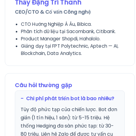
Thầy Đặng Trí Thanh
CEO/CTO & Cố vấn Công nghệ
CTO Hướng Nghiệp Á Âu, Bibica.
Phân tích dữ liệu tại Sacombank, Citibank.
Product Manager Shopdi, Hahalolo.
Giảng dạy tại FPT Polytechnic, Aptech — AI,
Blockchain, Data Analytics.
Câu hỏi thường gặp
Chi phí phát triển bot là bao nhiêu?
Tùy độ phức tạp của chiến lược. Bot đơn
giản (1 tín hiệu, 1 sàn): từ 5-15 triệu. Hệ
thống Hedging đa sàn phức tạp: từ 30-
80 triệu. Liên hệ Zalo để được tư vấn cụ