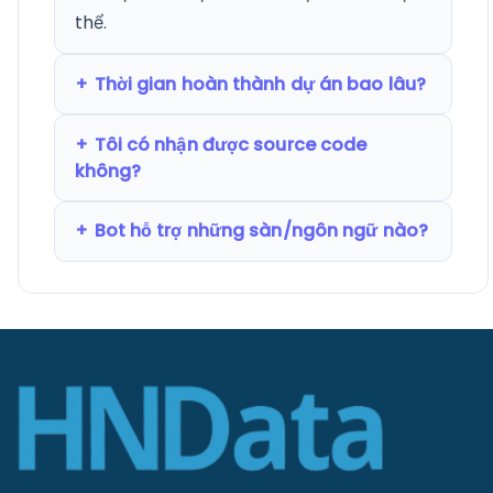
thể.
Thời gian hoàn thành dự án bao lâu?
Tôi có nhận được source code
không?
Bot hỗ trợ những sàn/ngôn ngữ nào?