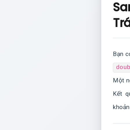
Sa
Tr
Bạn c
dou
Một ng
Kết q
khoản