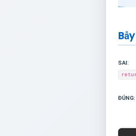
Bẫy
SAI
:
retu
ĐÚNG
: