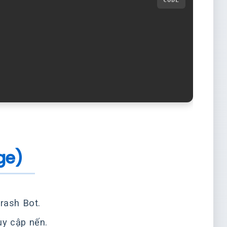
ge)
rash Bot.
uy cập nến.