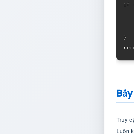
if
}
ret
Bẫy
Truy 
Luôn k