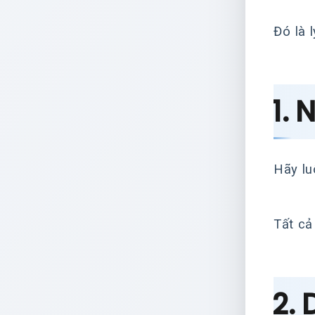
Đó là 
1.
Hãy lu
Tất cả
2.