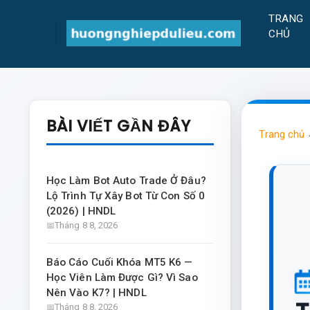
TRANG
CHỦ
BÀI VIẾT GẦN ĐÂY
Trang chủ
Học Làm Bot Auto Trade Ở Đâu?
Lộ Trình Tự Xây Bot Từ Con Số 0
(2026) | HNDL
Tháng 8 8, 2026
Báo Cáo Cuối Khóa MT5 K6 —
Học Viên Làm Được Gì? Vì Sao
Nên Vào K7? | HNDL
Tháng 8 8, 2026