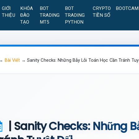
GIỚI
KHÓA
BOT
BOT
CRYPTO
BOOTCAM
THIỆU
ĐÀO
TRADING
TRADING
TIỀN SỐ
TẠO
MT5
PYTHON
→
Bài Viết
→
Sanity Checks: Những Bẫy Lỗi Toán Học Cần Tránh Tuy
| Sanity Checks: Những B