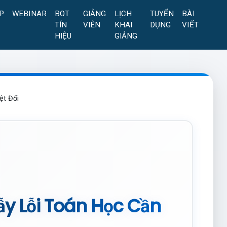
P
WEBINAR
BOT
GIẢNG
LỊCH
TUYỂN
BÀI
TÍN
VIÊN
KHAI
DỤNG
VIẾT
HIỆU
GIẢNG
ệt Đối
ẫy Lỗi Toán Học Cần