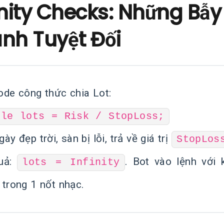
nity Checks: Những Bẫy
ánh Tuyệt Đối
ode công thức chia Lot:
ble lots = Risk / StopLoss;
ày đẹp trời, sàn bị lỗi, trả về giá trị
StopLos
uả:
. Bot vào lệnh với
lots = Infinity
 trong 1 nốt nhạc.