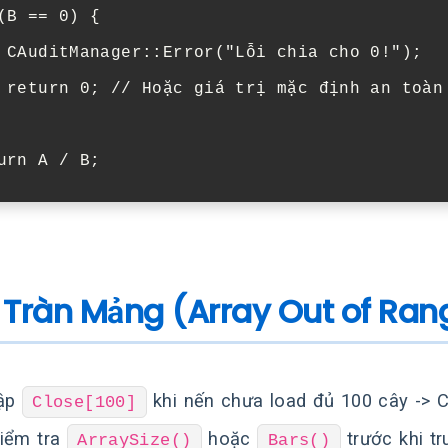
(
B
==
0
)
{
CAuditManager
::
Error
(
"Lỗi chia cho 0!"
);
return
0
;
// Hoặc giá trị mặc định an toàn
urn
A
/
B
;
 Tràn Mảng (Array Out of Ran
cập
khi nến chưa load đủ 100 cây -> C
Close[100]
iểm tra
hoặc
trước khi tr
ArraySize()
Bars()