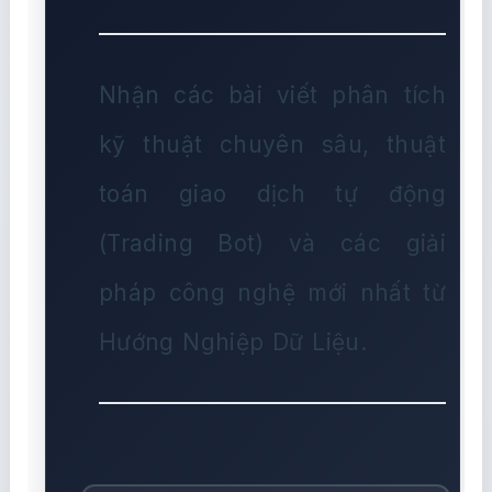
Nhận các bài viết phân tích
kỹ thuật chuyên sâu, thuật
toán giao dịch tự động
(Trading Bot) và các giải
pháp công nghệ mới nhất từ
Hướng Nghiệp Dữ Liệu.