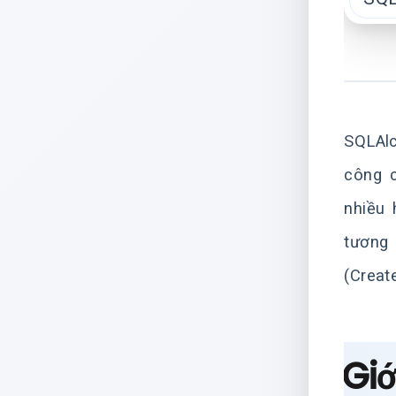
SQLAlc
công c
nhiều 
tương 
(Creat
Giớ