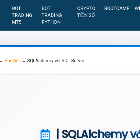
A
BOT
BOT
CRYPTO
BOOTCAMP
W
TRADING
TRADING
TIỀN SỐ
MT5
PYTHON
→
Bài Viết
→
SQLAlchemy với SQL Server
| SQLAlchemy vớ