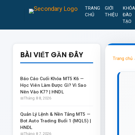
TRANG
GIỚI
KHÓ
CHỦ
THIỆU
ĐÀO
TẠO
BÀI VIẾT GẦN ĐÂY
Trang chủ
Báo Cáo Cuối Khóa MT5 K6 —
Học Viên Làm Được Gì? Vì Sao
Nên Vào K7? | HNDL
Tháng 8 8, 2026
Quản Lý Lệnh & Nền Tảng MT5 —
Bot Auto Trading Buổi 1 (MQL5) |
HNDL
Tháng 8 7, 2026