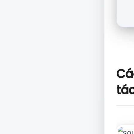
Cá
tác