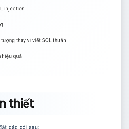
L injection
ng
 tượng thay vì viết SQL thuần
à hiệu quả
 thiết
ặt các gói sau: