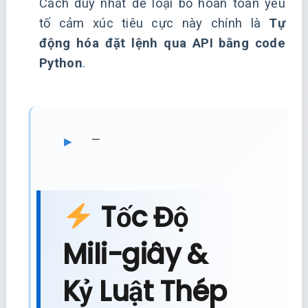
Cách duy nhất để loại bỏ hoàn toàn yếu
tố cảm xúc tiêu cực này chính là
Tự
động hóa đặt lệnh qua API bằng code
Python
.
—
Tốc Độ
Mili-giây &
Kỷ Luật Thép