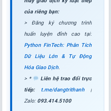
máy giao dịch kỷ luật thép
của riêng bạn:
> Đăng ký chương trình
huấn luyện đỉnh cao tại:
Python FinTech: Phân Tích
Dữ Liệu Lớn & Tự Động
Hóa Giao Dịch
.
> *
Liên hệ trao đổi trực
tiếp:
t.me/dangtrithanh
|
Zalo:
093.414.5100