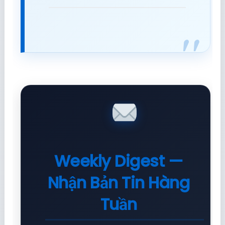
Weekly Digest —
Nhận Bản Tin Hàng
Tuần