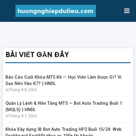
BÀI VIẾT GẦN ĐÂY
Báo Cáo Cuối Khóa MT5 K6 — Học Viên Làm Được Gì? Vì
Sao Nên Vào K7? | HNDL
Tháng 8 8, 2026
Quản Lý Lệnh & Nền Tảng MT5 — Bot Auto Trading Buổi 1
(MQL5) | HNDL
Tháng 8 7, 2026
Khóa Xây dựng IB Bot Auto Trading HP2 Buổi 15/24: Web
Dashboard FastAPI phục vụ 100+ tài khoản