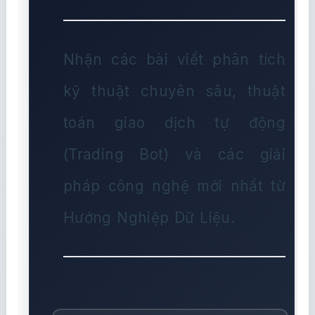
Nhận các bài viết phân tích
kỹ thuật chuyên sâu, thuật
toán giao dịch tự động
(Trading Bot) và các giải
pháp công nghệ mới nhất từ
Hướng Nghiệp Dữ Liệu.