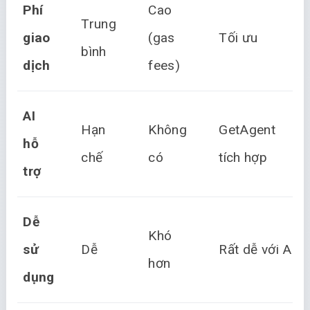
Phí
Cao
Trung
giao
(gas
Tối ưu
bình
dịch
fees)
AI
Hạn
Không
GetAgent
hỗ
chế
có
tích hợp
trợ
Dễ
Khó
sử
Dễ
Rất dễ với AI
hơn
dụng