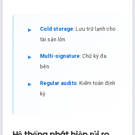
Cold storage
: Lưu trữ lạnh cho
tài sản lớn
Multi-signature
: Chữ ký đa
bên
Regular audits
: Kiểm toán định
kỳ
Hệ thống phát hiện rủi ro