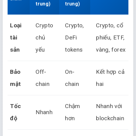
trung)
trung)
Loại
Crypto
Crypto,
Crypto, cổ
tài
chủ
DeFi
phiếu, ETF,
sản
yếu
tokens
vàng, forex
Bảo
Off-
On-
Kết hợp cả
mật
chain
chain
hai
Tốc
Chậm
Nhanh với
Nhanh
độ
hơn
blockchain