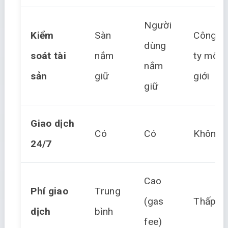
Người
Kiểm
Sàn
Công
dùng
soát tài
nắm
ty môi
nắm
sản
giữ
giới
giữ
Giao dịch
Có
Có
Không
24/7
Cao
Phí giao
Trung
(gas
Thấp
dịch
bình
fee)