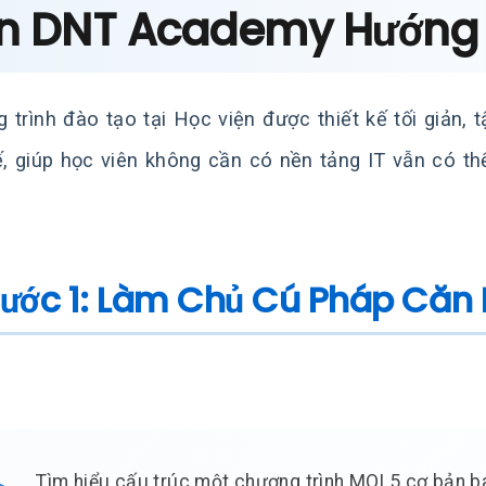
ện DNT Academy Hướng 
 trình đào tạo tại Học viện được thiết kế tối giản,
ế, giúp học viên không cần có nền tảng IT vẫn có th
Bước 1: Làm Chủ Cú Pháp Căn
Tìm hiểu cấu trúc một chương trình MQL5 cơ bản b