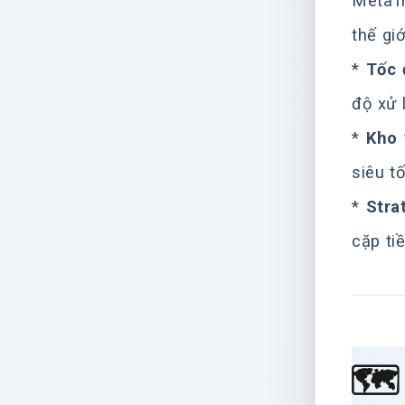
MetaTr
thế gi
*
Tốc 
độ xử 
*
Kho 
siêu tố
*
Stra
cặp ti
🗺️