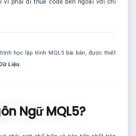
vì phải đi thuê code bên ngoài với chi
rình học lập trình MQL5 bài bản, được thiết
Dữ Liệu
.
Ngôn Ngữ MQL5?