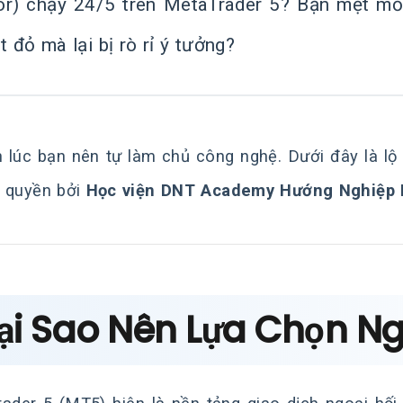
or) chạy 24/5 trên MetaTrader 5? Bạn mệt mỏi 
t đỏ mà lại bị rò rỉ ý tưởng?
 lúc bạn nên tự làm chủ công nghệ. Dưới đây là lộ t
 quyền bởi
Học viện DNT Academy Hướng Nghiệp 
Tại Sao Nên Lựa Chọn 