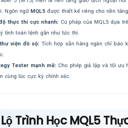
ader 5 (MT5) hiện là nền tảng giao dịch ngoại hối v
ới. Ngôn ngữ
MQL5
được thiết kế riêng cho nền tảng 
độ thực thi cực nhanh:
Cú pháp của MQL5 dựa trên
lý tính toán lệnh gần như tức thì.
thư viện đồ sộ:
Tích hợp sẵn hàng ngàn chỉ báo kỹ
c.
tegy Tester mạnh mẽ:
Cho phép giả lập và tối ưu 
ền cùng lúc cực kỳ chính xác.
 Lộ Trình Học MQL5 Thực