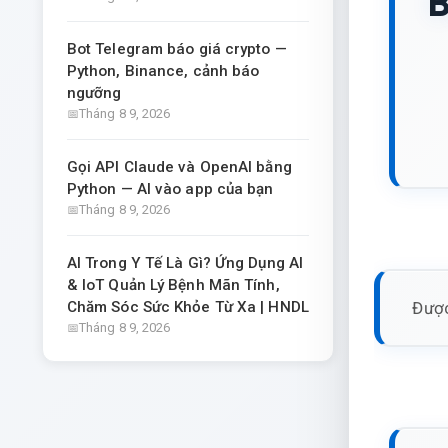
B
Bot Telegram báo giá crypto —
Python, Binance, cảnh báo
ngưỡng
Tháng 8 9, 2026
Gọi API Claude và OpenAI bằng
Python — AI vào app của bạn
Tháng 8 9, 2026
AI Trong Y Tế Là Gì? Ứng Dụng AI
& IoT Quản Lý Bệnh Mãn Tính,
Được
Chăm Sóc Sức Khỏe Từ Xa | HNDL
Tháng 8 9, 2026