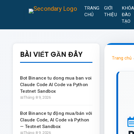
TRANG
GIỚI
KHÓ
CHỦ
THIỆU
ĐÀO
TẠO
BÀI VIẾT GẦN ĐÂY
Trang chủ
Bot Binance tu dong mua ban voi
Claude Code AI Code va Python
Testnet Sandbox
Tháng 8 9, 2026
Bot Binance tự động mua/bán với
Claude Code, AI Code và Python
— Testnet Sandbox
Tháng 8 9, 2026