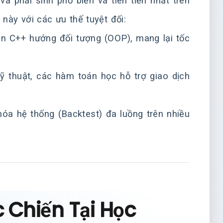
à phái sinh phổ biến và tiên tiến nhất trên
này với các ưu thế tuyệt đối:
 C++ hướng đối tượng (OOP), mang lại tốc
 thuật, các hàm toán học hỗ trợ giao dịch
hóa hệ thống (Backtest) đa luồng trên nhiều
 Chiến Tại Học