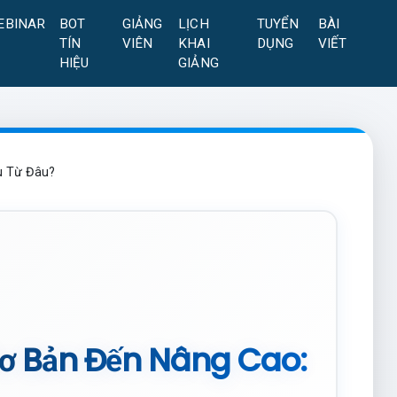
EBINAR
BOT
GIẢNG
LỊCH
TUYỂN
BÀI
TÍN
VIÊN
KHAI
DỤNG
VIẾT
HIỆU
GIẢNG
u Từ Đâu?
Cơ Bản Đến Nâng Cao: