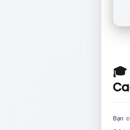
🎓
Ca
Bạn c