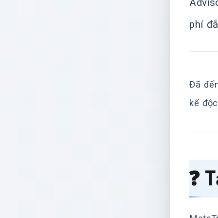
Advis
phí đắ
Đã đến
kế độc
❓ 