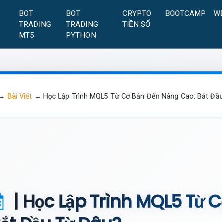
A
BOT
BOT
CRYPTO
BOOTCAMP
W
TRADING
TRADING
TIỀN SỐ
MT5
PYTHON
→
Bài Viết
→
Học Lập Trình MQL5 Từ Cơ Bản Đến Nâng Cao: Bắt Đầ
| Học Lập Trình MQL5 Từ 