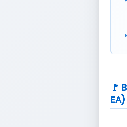
🚩 
EA)