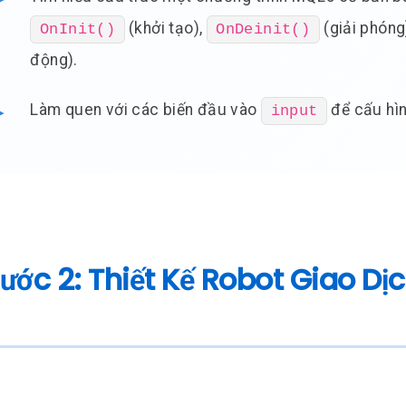
(khởi tạo),
(giải phóng
OnInit()
OnDeinit()
động).
Làm quen với các biến đầu vào
để cấu hìn
input
Bước 2: Thiết Kế Robot Giao Dị