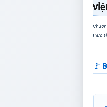
vi
Chương
thực t
🚩 