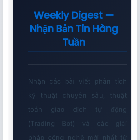
Weekly Digest —
Nhận Bản Tin Hàng
Tuần
Nhận các bài viết phân tích
kỹ thuật chuyên sâu, thuật
toán giao dịch tự động
(Trading Bot) và các giải
pháp công nghệ mới nhất từ