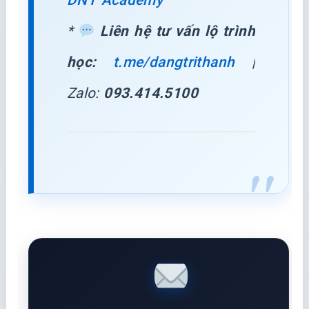
DNT Academy
*
Liên hệ tư vấn lộ trình
học:
t.me/dangtrithanh
|
Zalo:
093.414.5100