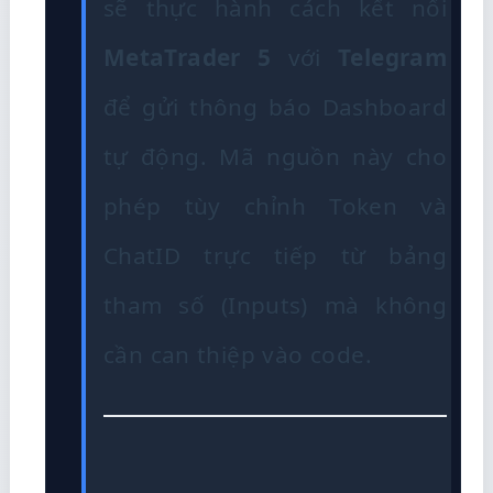
sẽ thực hành cách kết nối
MetaTrader 5
với
Telegram
để gửi thông báo Dashboard
tự động. Mã nguồn này cho
phép tùy chỉnh Token và
ChatID trực tiếp từ bảng
tham số (Inputs) mà không
cần can thiệp vào code.