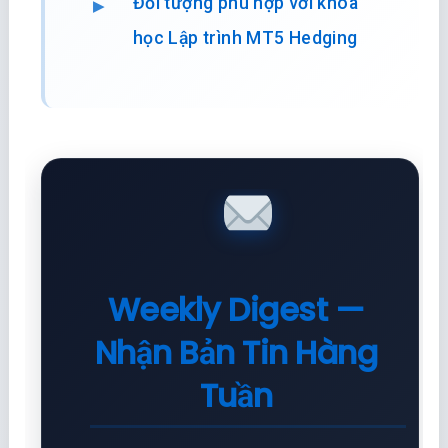
Đối tượng phù hợp với khóa
học Lập trình MT5 Hedging
Weekly Digest —
Nhận Bản Tin Hàng
Tuần