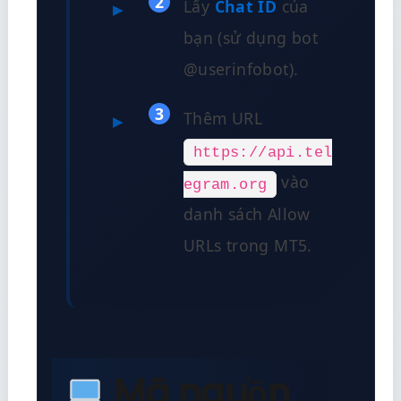
2
Lấy
Chat ID
của
bạn (sử dụng bot
@userinfobot).
3
Thêm URL
https://api.tel
vào
egram.org
danh sách Allow
URLs trong MT5.
Mã nguồn