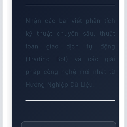
Nhận các bài viết phân tích
kỹ thuật chuyên sâu, thuật
toán giao dịch tự động
(Trading Bot) và các giải
pháp công nghệ mới nhất từ
Hướng Nghiệp Dữ Liệu.