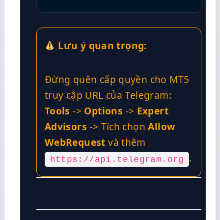
Lưu ý quan trọng:
Đừng quên cấp quyền cho MT5
truy cập URL của Telegram:
Tools
->
Options
->
Expert
Advisors
-> Tích chọn
Allow
WebRequest
và thêm
.
https://api.telegram.org