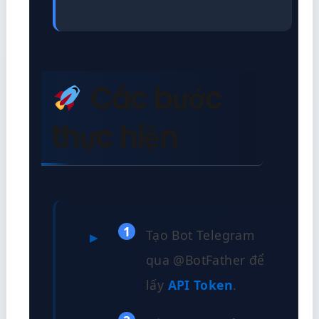
Các bước
thực hiện
1
Tạo Bot Telegram
qua @BotFather để
lấy
API Token
.