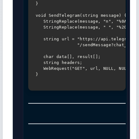
}

void SendTelegram(string message) {

   StringReplace(message, "n", "%0A");

   StringReplace(message, " ", "%20");

   string url = "https://api.telegram.or
                "/sendMessage?chat_id=" 
   char data[], result[];

   string headers;

   WebRequest("GET", url, NULL, NULL, 30
}
