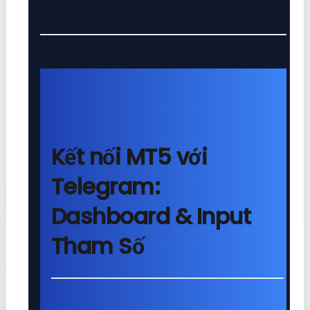
Kết nối MT5 với
Telegram:
Dashboard & Input
Tham Số