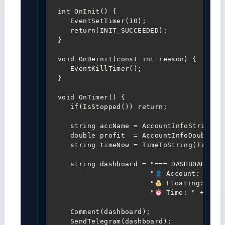
int OnInit() {

   EventSetTimer(10);

   return(INIT_SUCCEEDED);

}

void OnDeinit(const int reason) {

   EventKillTimer();

}

void OnTimer() {

   if(IsStopped()) return;

   string accName = AccountInfoString(AC
   double profit  = AccountInfoDouble(AC
   string timeNow = TimeToString(TimeLoc
   string dashboard = "=== DASHBOARD TEL
                      "
 Account: " + a
                      "
 Floating: " + 
                      "
 Time: " + time
   Comment(dashboard);

   SendTelegram(dashboard);
