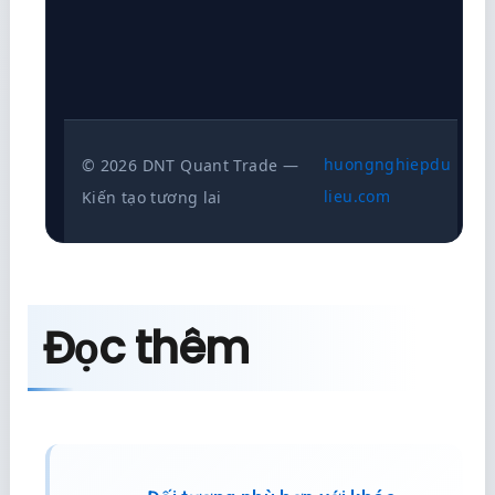
huongnghiepdu
© 2026 DNT Quant Trade —
lieu.com
Kiến tạo tương lai
Đọc thêm