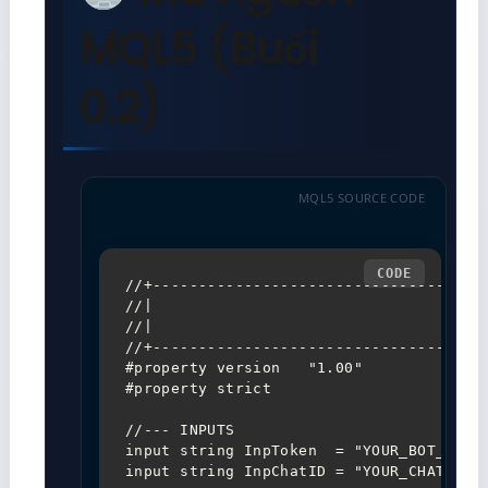
MQL5 (Buổi
0.2)
MQL5 SOURCE CODE
//+-------------------------------------
//|                                     
//|                                  Cop
//+-------------------------------------
#property version   "1.00"

#property strict

//--- INPUTS

input string InpToken  = "YOUR_BOT_TOKEN
input string InpChatID = "YOUR_CHAT_ID";