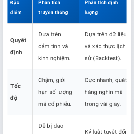
Đặc
Phân tích
Phân tích định
điểm
truyền thống
lượng
Dựa trên
Dựa trên dữ liệu
Quyết
cảm tính và
và xác thực lịch
định
kinh nghiệm.
sử (Backtest).
Chậm, giới
Cực nhanh, quét
Tốc
hạn số lượng
hàng nghìn mã
độ
mã cổ phiếu.
trong vài giây.
Dễ bị dao
Kỷ luật tuyệt đối,