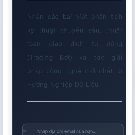
Nhận các bài viết phân tích
kỹ thuật chuyên sâu, thuật
toán giao dịch tự động
(Trading Bot) và các giải
pháp công nghệ mới nhất từ
Hướng Nghiệp Dữ Liệu.