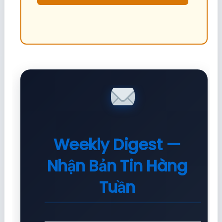
Weekly Digest —
Nhận Bản Tin Hàng
Tuần