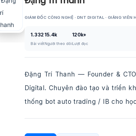
Đặng Trí Thanh
GIÁM ĐỐC CÔNG NGHỆ · DNT DIGITAL · GIẢNG VIÊN 
1.332
15.4k
120k+
Bài viết
Người theo dõi
Lượt đọc
Đặng Trí Thanh — Founder & CTO
Digital. Chuyên đào tạo và triển 
thống bot auto trading / IB cho họ