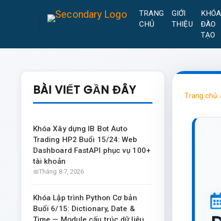
TRANG
GIỚI
KHÓ
CHỦ
THIỆU
ĐÀO
TẠO
BÀI VIẾT GẦN ĐÂY
Trang chủ
Khóa Xây dựng IB Bot Auto
Trading HP2 Buổi 15/24: Web
Dashboard FastAPI phục vụ 100+
tài khoản
Tháng 8 7, 2026
Khóa Lập trình Python Cơ bản
Buổi 6/15: Dictionary, Date &
Time — Module cấu trúc dữ liệu