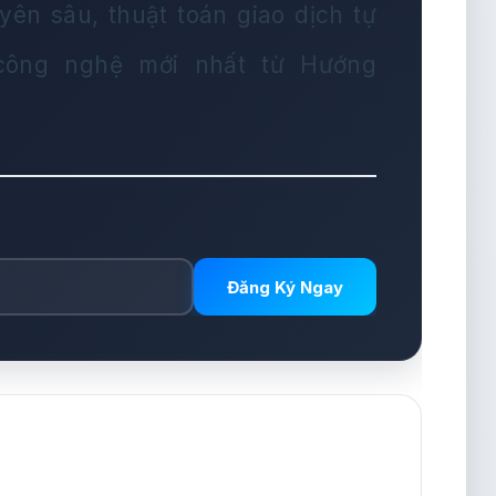
yên sâu, thuật toán giao dịch tự
 công nghệ mới nhất từ Hướng
Đăng Ký Ngay