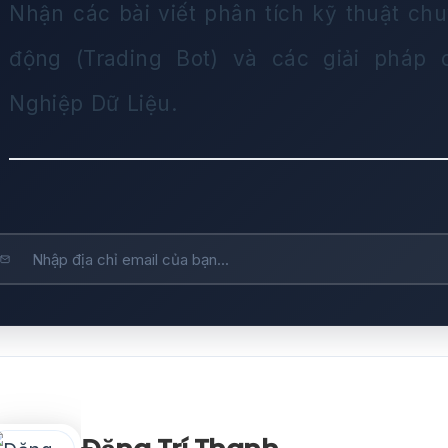
Nhận các bài viết phân tích kỹ thuật chu
động (Trading Bot) và các giải pháp
Nghiệp Dữ Liệu.