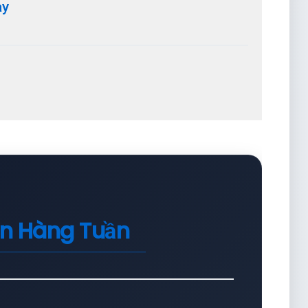
ay
in Hàng Tuần