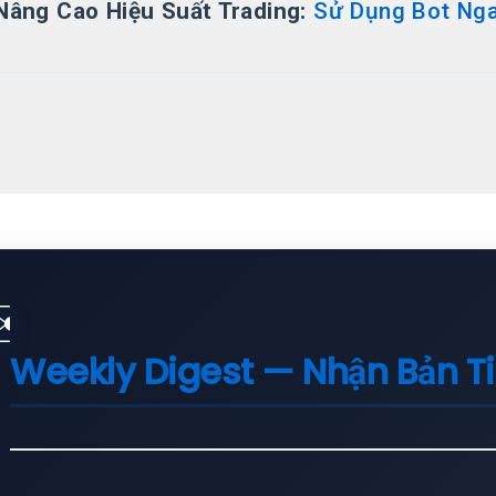
Nâng Cao Hiệu Suất Trading:
Sử Dụng Bot Ng
✉️
Weekly Digest — Nhận Bản T