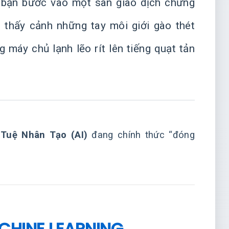
u bạn bước vào một sàn giao dịch chứng
thấy cảnh những tay môi giới gào thét
 máy chủ lạnh lẽo rít lên tiếng quạt tản
 Tuệ Nhân Tạo (AI)
đang chính thức “đóng
CHINE LEARNING