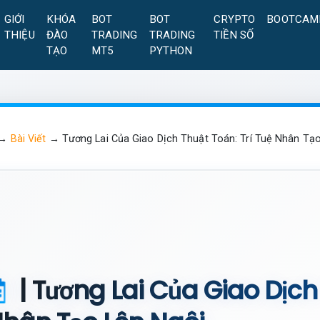
GIỚI
KHÓA
BOT
BOT
CRYPTO
BOOTCAM
THIỆU
ĐÀO
TRADING
TRADING
TIỀN SỐ
TẠO
MT5
PYTHON
→
Bài Viết
→
Tương Lai Của Giao Dịch Thuật Toán: Trí Tuệ Nhân Tạ
| Tương Lai Của Giao Dịch 