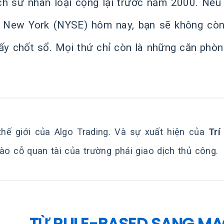
lịch sử nhân loại cộng lại trước năm 2000. Nế
 New York (NYSE) hôm nay, bạn sẽ không còn 
ấy chốt sổ. Mọi thứ chỉ còn là những căn phòng
thế giới của Algo Trading. Và sự xuất hiện của
Trí
vào cỗ quan tài của trường phái giao dịch thủ công.
TỪ RULE-BASED SANG MA