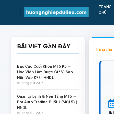
TRANG
CHỦ
BÀI VIẾT GẦN ĐÂY
Trang chủ
Báo Cáo Cuối Khóa MT5 K6 —
Học Viên Làm Được Gì? Vì Sao
Nên Vào K7? | HNDL
Tháng 8 8, 2026
Quản Lý Lệnh & Nền Tảng MT5 —
Bot Auto Trading Buổi 1 (MQL5) |
HNDL
Tháng 8 7, 2026