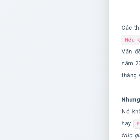
Các th
Nếu 
Vấn đề
năm 20
tháng 
Nhưng 
Nó kh
hay
P
trúc g