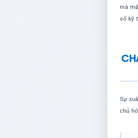
mà mắt
số kỹ 
CHA
Sự xuấ
chủ hó