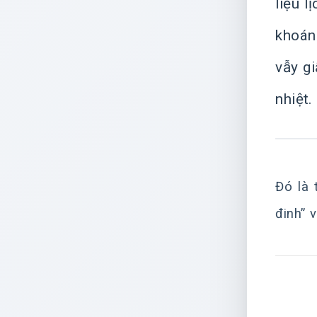
liệu 
khoán
vẫy gi
nhiệt.
Đó là 
đinh” 