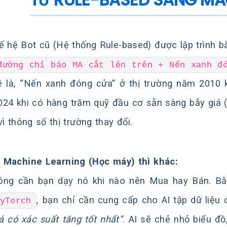
ế hệ Bot cũ (Hệ thống Rule-based) được lập trình bằ
đường chỉ báo MA cắt lên trên + Nến xanh đ
 là, “Nến xanh đóng cửa” ở thị trường năm 2010 
24 khi có hàng trăm quỹ đầu cơ sẵn sàng bẫy giá (Fa
vì thông số thị trường thay đổi.
Machine Learning (Học máy) thì khác:
ông cần bạn dạy nó khi nào nên Mua hay Bán. Bằ
, bạn chỉ cần cung cấp cho AI tập dữ liệu
yTorch
iá có xác suất tăng tốt nhất”
. AI sẽ chẻ nhỏ biểu đồ