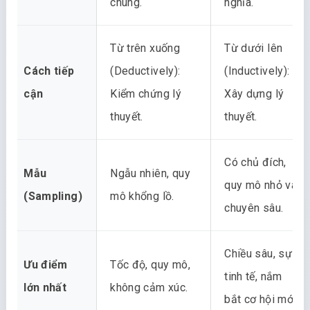
chung.
nghĩa.
Từ trên xuống
Từ dưới lên
Cách tiếp
(Deductively):
(Inductively):
cận
Kiểm chứng lý
Xây dựng lý
thuyết.
thuyết.
Có chủ đích,
Mẫu
Ngẫu nhiên, quy
quy mô nhỏ và
(Sampling)
mô khổng lồ.
chuyên sâu.
Chiều sâu, sự
Ưu điểm
Tốc độ, quy mô,
tinh tế, nắm
lớn nhất
không cảm xúc.
bắt cơ hội mới.