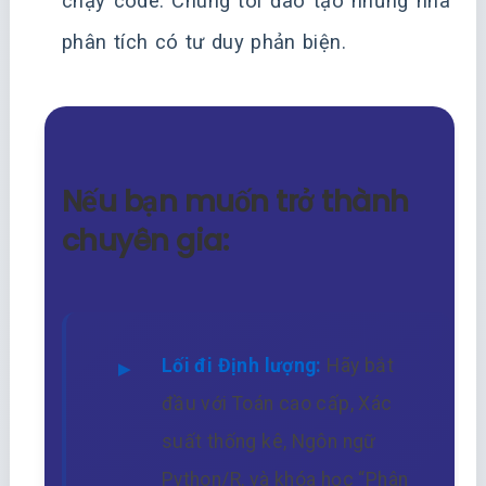
chạy code. Chúng tôi đào tạo những nhà
phân tích có tư duy phản biện.
Nếu bạn muốn trở thành
chuyên gia:
Lối đi Định lượng:
Hãy bắt
đầu với Toán cao cấp, Xác
suất thống kê, Ngôn ngữ
Python/R, và khóa học “Phân