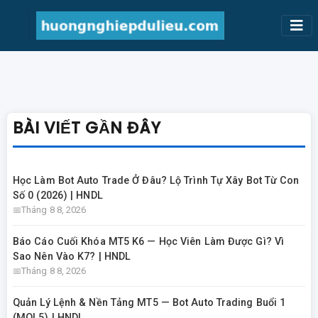
BÀI VIẾT GẦN ĐÂY
Học Làm Bot Auto Trade Ở Đâu? Lộ Trình Tự Xây Bot Từ Con
Số 0 (2026) | HNDL
Tháng 8 8, 2026
Báo Cáo Cuối Khóa MT5 K6 — Học Viên Làm Được Gì? Vì
Sao Nên Vào K7? | HNDL
Tháng 8 8, 2026
Quản Lý Lệnh & Nền Tảng MT5 — Bot Auto Trading Buổi 1
(MQL5) | HNDL