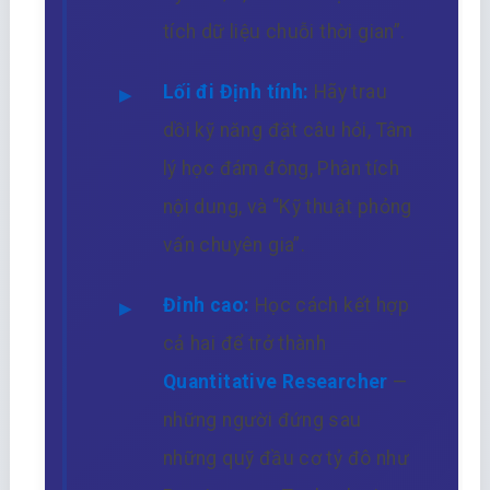
tích dữ liệu chuỗi thời gian”.
Lối đi Định tính:
Hãy trau
dồi kỹ năng đặt câu hỏi, Tâm
lý học đám đông, Phân tích
nội dung, và “Kỹ thuật phỏng
vấn chuyên gia”.
Đỉnh cao:
Học cách kết hợp
cả hai để trở thành
Quantitative Researcher
—
những người đứng sau
những quỹ đầu cơ tỷ đô như