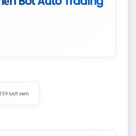
iển Bot Auto Trading
159 lượt xem