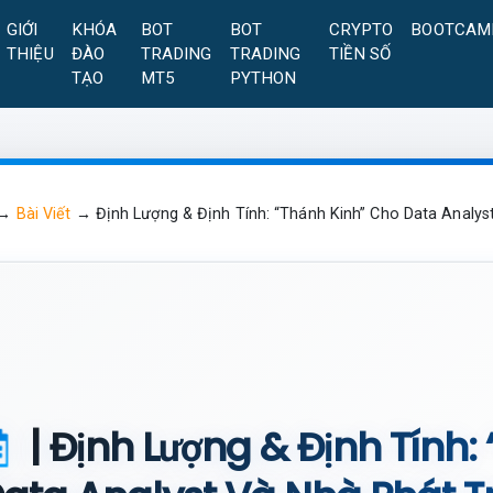
GIỚI
KHÓA
BOT
BOT
CRYPTO
BOOTCAM
THIỆU
ĐÀO
TRADING
TRADING
TIỀN SỐ
TẠO
MT5
PYTHON
→
Bài Viết
→
Định Lượng & Định Tính: “Thánh Kinh” Cho Data Analys
| Định Lượng & Định Tính: