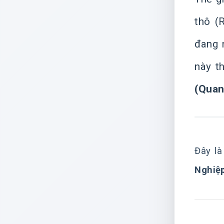
thô (
đang 
này t
(Quan
Đây là
Nghiệp