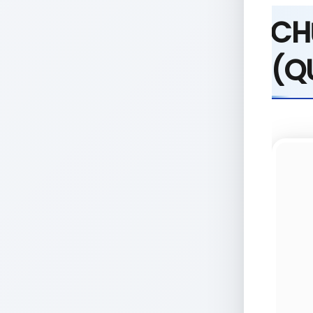
CH
(Q