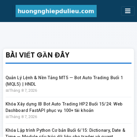
BÀI VIẾT GẦN ĐÂY
Quản Lý Lệnh & Nền Tảng MT5 — Bot Auto Trading Buổi 1
(MQL5) | HNDL
Tháng 8 7, 2026
Khóa Xây dựng IB Bot Auto Trading HP2 Buổi 15/24: Web
Dashboard FastAPI phục vụ 100+ tài khoản
Tháng 8 7, 2026
Khóa Lập trình Python Cơ bản Buổi 6/15: Dictionary, Date &
Time — Module cấu trúc dữ liệu cho trader và quant