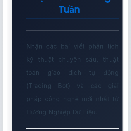
Tuần
Nhận các bài viết phân tích
kỹ thuật chuyên sâu, thuật
toán giao dịch tự động
(Trading Bot) và các giải
pháp công nghệ mới nhất từ
Hướng Nghiệp Dữ Liệu.