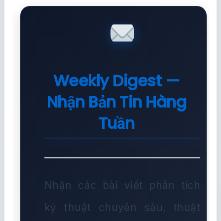
Weekly Digest —
Nhận Bản Tin Hàng
Tuần
Nhận các bài viết phân tích
kỹ thuật chuyên sâu, thuật