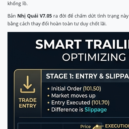
khổng lồ.
Bản
Nhị Quái V7.05
ra đời để chấm dứt tình trạng này
bằng cách thay đổi hoàn toàn tư duy chốt lãi.