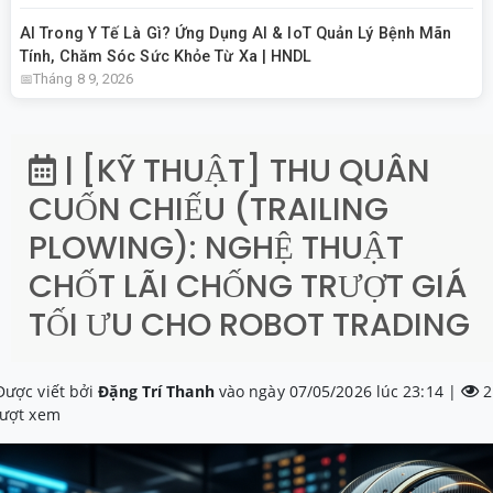
AI Trong Y Tế Là Gì? Ứng Dụng AI & IoT Quản Lý Bệnh Mãn
Tính, Chăm Sóc Sức Khỏe Từ Xa | HNDL
Tháng 8 9, 2026
| [KỸ THUẬT] THU QUÂN
CUỐN CHIẾU (TRAILING
PLOWING): NGHỆ THUẬT
CHỐT LÃI CHỐNG TRƯỢT GIÁ
TỐI ƯU CHO ROBOT TRADING
Được viết bởi
Đặng Trí Thanh
vào ngày 07/05/2026 lúc 23:14 |
2
lượt xem