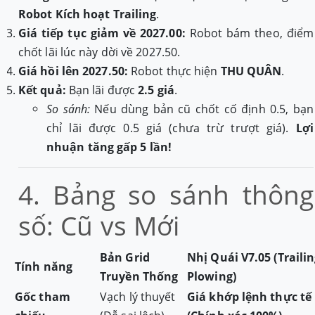
Robot Kích hoạt Trailing
.
Giá tiếp tục giảm về 2027.00:
Robot bám theo, điểm
chốt lãi lúc này dời về 2027.50.
Giá hồi lên 2027.50:
Robot thực hiện
THU QUÂN
.
Kết quả:
Bạn lãi được
2.5 giá
.
So sánh:
Nếu dùng bản cũ chốt cố định 0.5, bạn
chỉ lãi được 0.5 giá (chưa trừ trượt giá).
Lợi
nhuận tăng gấp 5 lần!
4. Bảng so sánh thông
số: Cũ vs Mới
Bản Grid
Nhị Quái V7.05 (Traili
Tính năng
Truyền Thống
Plowing)
Gốc tham
Vạch lý thuyết
Giá khớp lệnh thực tế