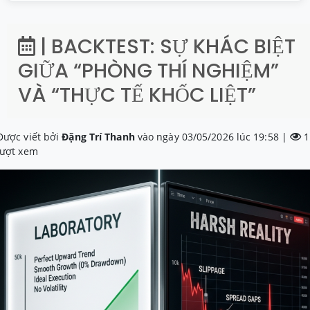
| BACKTEST: SỰ KHÁC BIỆT
GIỮA “PHÒNG THÍ NGHIỆM”
VÀ “THỰC TẾ KHỐC LIỆT”
Được viết bởi
Đặng Trí Thanh
vào ngày 03/05/2026 lúc 19:58 |
1
lượt xem