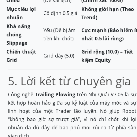
chiếu
(Dễ sai lệch)
(Chính xác 100%)
Mục tiêu lợi
Không giới hạn (Theo
Cố định 0.5 giá
nhuận
Trend)
Khả năng
Yếu (Dễ bị âm
Cực mạnh (Bảo hiểm í
chống
tiền khi chốt)
nhất 0.5 lãi ròng)
Slippage
Chiến thuật
Grid rộng (10.0) – Tiết
Grid dày (5.0)
Grid
kiệm Equity
5. Lời kết từ chuyên gia
Công nghệ
Trailing Plowing
trên Nhị Quái V7.05 là sự
kết hợp hoàn hảo giữa sự kỷ luật của máy móc và sự
linh hoạt của một Trader lão luyện. Nó giúp Robot
“không bao giờ sợ trượt giá”, vì nó chỉ chốt khi lợi
nhuận đã đủ dày để bao phủ mọi rủi ro từ phía sàn
giao dịch.