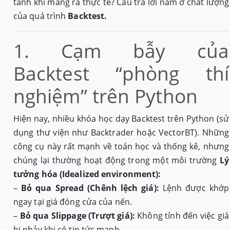
tành khi mang ra thực tế? Câu trả lời nằm ở chất lượng
của quá trình
Backtest.
1. Cạm bẫy của
Backtest “phòng thí
nghiệm” trên Python
Hiện nay, nhiều khóa học dạy Backtest trên Python (sử
dụng thư viện như Backtrader hoặc VectorBT). Những
công cụ này rất mạnh về toán học và thống kê, nhưng
chúng lại thường hoạt động trong một môi trường
Lý
tưởng hóa (Idealized environment):
–
Bỏ qua Spread (Chênh lệch giá):
Lệnh được khớp
ngay tại giá đóng cửa của nến.
–
Bỏ qua Slippage (Trượt giá):
Không tính đến việc giá
bị nhảy khi có tin tức mạnh.