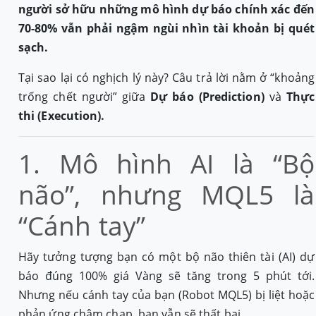
người sở hữu những mô hình dự báo chính xác đến
70-80% vẫn phải ngậm ngùi nhìn tài khoản bị quét
sạch.
Tại sao lại có nghịch lý này? Câu trả lời nằm ở “khoảng
trống chết người” giữa
Dự báo (Prediction)
và
Thực
thi (Execution).
1. Mô hình AI là “Bộ
não”, nhưng MQL5 là
“Cánh tay”
Hãy tưởng tượng bạn có một bộ não thiên tài (AI) dự
báo đúng 100% giá Vàng sẽ tăng trong 5 phút tới.
Nhưng nếu cánh tay của bạn (Robot MQL5) bị liệt hoặc
phản ứng chậm chạp, bạn vẫn sẽ thất bại.