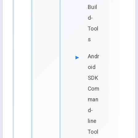
Buil
d-
Tool
s
Andr
oid
SDK
Com
man
d-
line
Tool