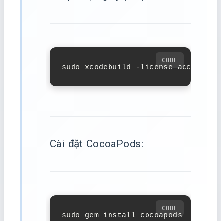
sudo xcodebuild -license accept
Cài đặt CocoaPods:
sudo gem install cocoapods