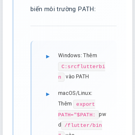
biến môi trường PATH:
Windows: Thêm
C:srcflutterbi
vào PATH
n
macOS/Linux:
Thêm
export
pw
PATH="$PATH:
d
/flutter/bin