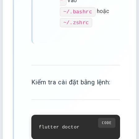
vào
"
hoặc
~/.bashrc
~/.zshrc
Kiểm tra cài đặt bằng lệnh:
flutter doctor