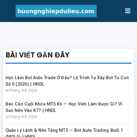
BÀI VIẾT GẦN ĐÂY
Học Làm Bot Auto Trade Ở Đâu? Lộ Trình Tự Xây Bot Từ Con
Số 0 (2026) | HNDL
Tháng 8 8, 2026
Báo Cáo Cuối Khóa MT5 K6 — Học Viên Làm Được Gì? Vì
Sao Nên Vào K7? | HNDL
Tháng 8 8, 2026
Quản Lý Lệnh & Nền Tảng MT5 — Bot Auto Trading Buổi 1
(MQL5) | HNDL