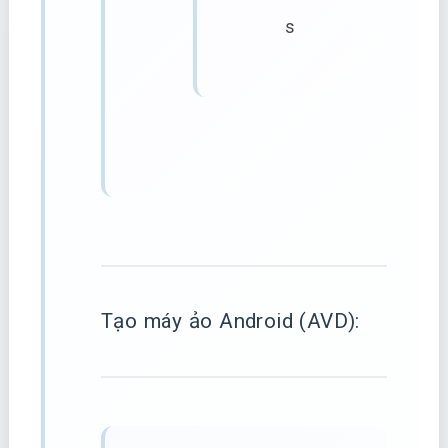
s
Tạo máy ảo Android (AVD):