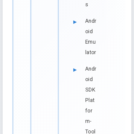
s
Andr
oid
Emu
lator
Andr
oid
SDK
Plat
for
m-
Tool