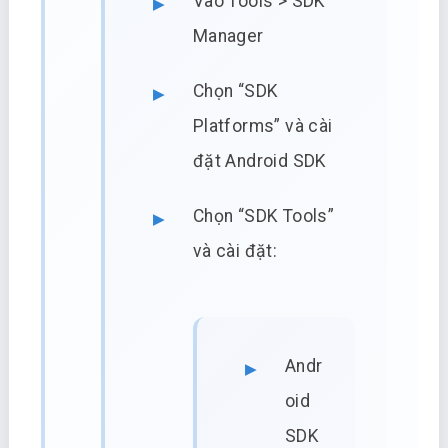
Vào Tools > SDK
Manager
Chọn “SDK
Platforms” và cài
đặt Android SDK
Chọn “SDK Tools”
và cài đặt:
Andr
oid
SDK