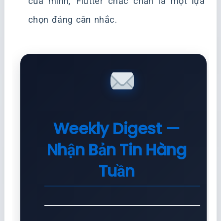
của mình, Flutter chắc chắn là một lựa
chọn đáng cân nhắc.
Weekly Digest —
Nhận Bản Tin Hàng
Tuần