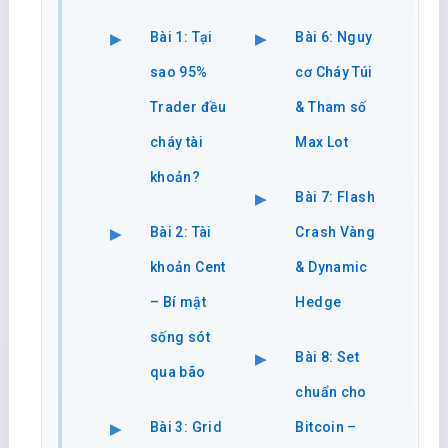
Bài 1: Tại
Bài 6: Nguy
sao 95%
cơ Cháy Túi
Trader đều
& Tham số
cháy tài
Max Lot
khoản?
Bài 7: Flash
Bài 2: Tài
Crash Vàng
khoản Cent
& Dynamic
– Bí mật
Hedge
sống sót
Bài 8: Set
qua bão
chuẩn cho
Bài 3: Grid
Bitcoin –