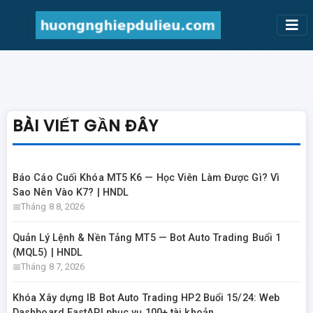
BÀI VIẾT GẦN ĐÂY
Báo Cáo Cuối Khóa MT5 K6 — Học Viên Làm Được Gì? Vì
Sao Nên Vào K7? | HNDL
Tháng 8 8, 2026
Quản Lý Lệnh & Nền Tảng MT5 — Bot Auto Trading Buổi 1
(MQL5) | HNDL
Tháng 8 7, 2026
Khóa Xây dựng IB Bot Auto Trading HP2 Buổi 15/24: Web
Dashboard FastAPI phục vụ 100+ tài khoản