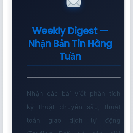
Weekly Digest —
Nhận Bản Tin Hàng
Tuần
Nhận các bài viết phân tích
kỹ thuật chuyên sâu, thuật
toán giao dịch tự động