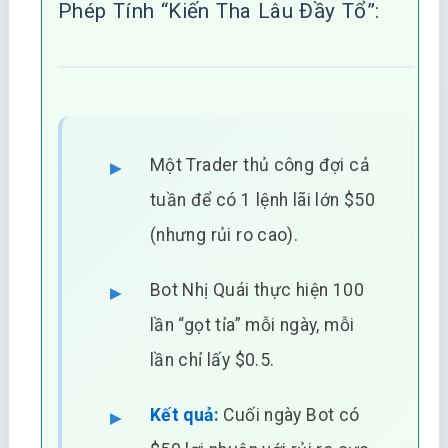
Phép Tính “Kiến Tha Lâu Đầy Tổ”:
Một Trader thủ công đợi cả
tuần để có 1 lệnh lãi lớn $50
(nhưng rủi ro cao).
Bot Nhị Quái thực hiện 100
lần “gọt tỉa” mỗi ngày, mỗi
lần chỉ lấy $0.5.
Kết quả:
Cuối ngày Bot có