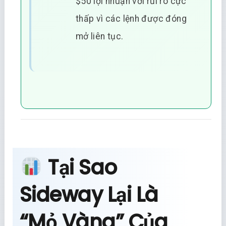
$50 lợi nhuận với rủi ro cực
thấp vì các lệnh được đóng
mở liên tục.
Tại Sao
Sideway Lại Là
“Mỏ Vàng” Của