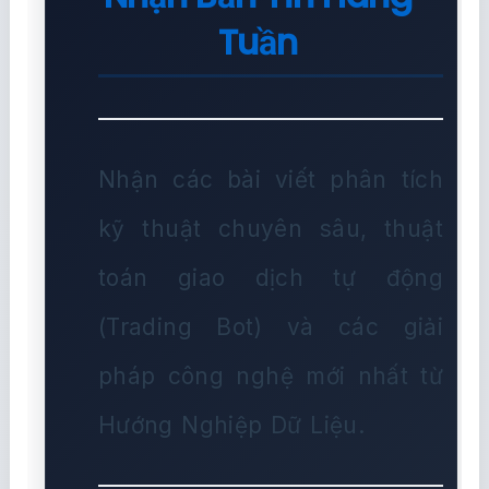
Tuần
Nhận các bài viết phân tích
kỹ thuật chuyên sâu, thuật
toán giao dịch tự động
(Trading Bot) và các giải
pháp công nghệ mới nhất từ
Hướng Nghiệp Dữ Liệu.