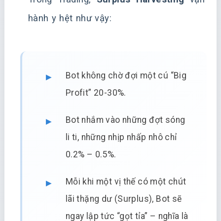
hành y hệt như vậy:
Bot không chờ đợi một cú “Big
Profit” 20-30%.
Bot nhắm vào những đợt sóng
li ti, những nhịp nhấp nhô chỉ
0.2% – 0.5%.
Mỗi khi một vị thế có một chút
lãi thặng dư (Surplus), Bot sẽ
ngay lập tức “gọt tỉa” – nghĩa là