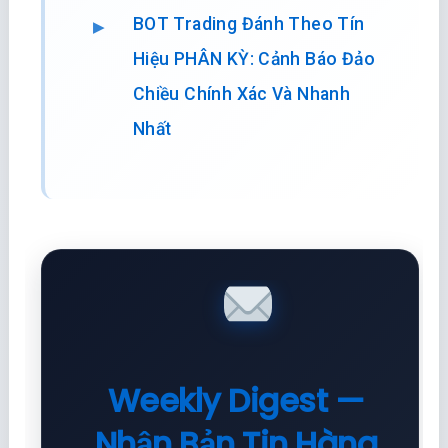
BOT Trading Đánh Theo Tín
Hiệu PHÂN KỲ: Cảnh Báo Đảo
Chiều Chính Xác Và Nhanh
Nhất
Weekly Digest —
Nhận Bản Tin Hàng