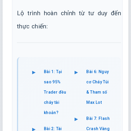
Lộ trình hoàn chỉnh từ tư duy đến
thực chiến:
Bài 1: Tại
Bài 6: Nguy
sao 95%
cơ Cháy Túi
Trader đều
& Tham số
cháy tài
Max Lot
khoản?
Bài 7: Flash
Bài 2: Tài
Crash Vàng