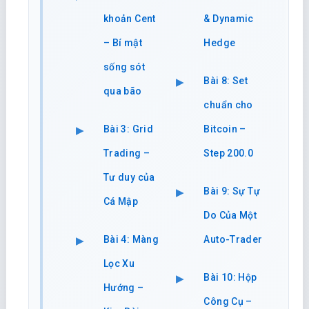
khoản Cent
& Dynamic
– Bí mật
Hedge
sống sót
Bài 8: Set
qua bão
chuẩn cho
Bài 3: Grid
Bitcoin –
Trading –
Step 200.0
Tư duy của
Bài 9: Sự Tự
Cá Mập
Do Của Một
Bài 4: Màng
Auto-Trader
Lọc Xu
Bài 10: Hộp
Hướng –
Công Cụ –