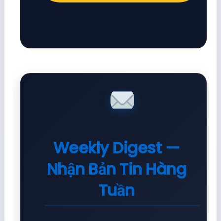
Weekly Digest —
Nhận Bản Tin Hàng
Tuần