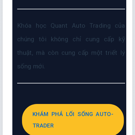
Khóa học Quant Auto Trading của
chúng tôi không chỉ cung cấp kỹ
thuật, mà còn cung cấp một triết lý
sống mới.
KHÁM PHÁ LỐI SỐNG AUTO-
TRADER