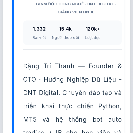
GIÁM ĐỐC CÔNG NGHỆ · DNT DIGITAL ·
GIẢNG VIÊN HNDL
1.332
15.4k
120k+
Bài viết
Người theo dõi
Lượt đọc
Đặng Trí Thanh — Founder &
CTO · Hướng Nghiệp Dữ Liệu -
DNT Digital. Chuyên đào tạo và
triển khai thực chiến Python,
MT5 và hệ thống bot auto
trading / IB cho học viên và