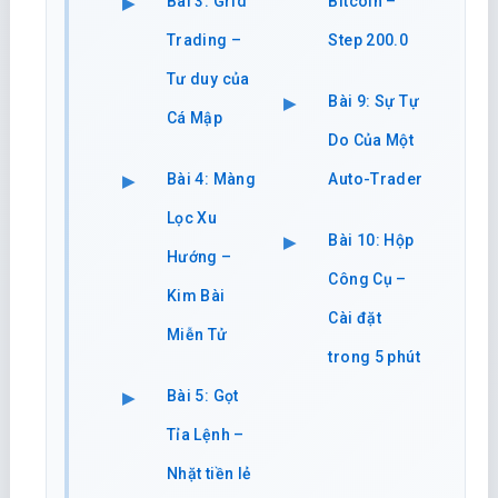
Bài 3: Grid
Bitcoin –
Trading –
Step 200.0
Tư duy của
Bài 9: Sự Tự
Cá Mập
Do Của Một
Bài 4: Màng
Auto-Trader
Lọc Xu
Bài 10: Hộp
Hướng –
Công Cụ –
Kim Bài
Cài đặt
Miễn Tử
trong 5 phút
Bài 5: Gọt
Tỉa Lệnh –
Nhặt tiền lẻ