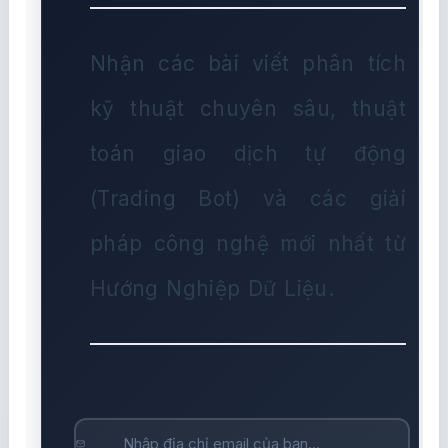
Nhận các bài viết phân tích
kỹ thuật chuyên sâu, thuật
toán giao dịch tự động
(Trading Bot) và các giải
pháp công nghệ mới nhất từ
Hướng Nghiệp Dữ Liệu.