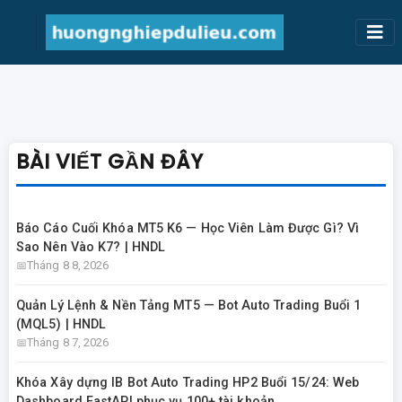
BÀI VIẾT GẦN ĐÂY
Báo Cáo Cuối Khóa MT5 K6 — Học Viên Làm Được Gì? Vì
Sao Nên Vào K7? | HNDL
Tháng 8 8, 2026
Quản Lý Lệnh & Nền Tảng MT5 — Bot Auto Trading Buổi 1
(MQL5) | HNDL
Tháng 8 7, 2026
Khóa Xây dựng IB Bot Auto Trading HP2 Buổi 15/24: Web
Dashboard FastAPI phục vụ 100+ tài khoản