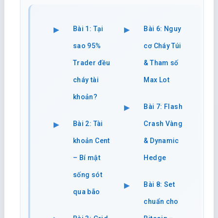
Bài 1: Tại
Bài 6: Nguy
sao 95%
cơ Cháy Túi
Trader đều
& Tham số
cháy tài
Max Lot
khoản?
Bài 7: Flash
Bài 2: Tài
Crash Vàng
khoản Cent
& Dynamic
– Bí mật
Hedge
sống sót
Bài 8: Set
qua bão
chuẩn cho