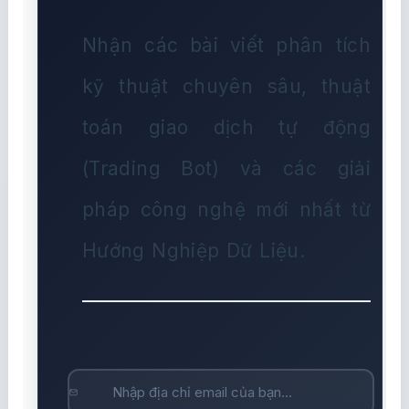
Nhận các bài viết phân tích
kỹ thuật chuyên sâu, thuật
toán giao dịch tự động
(Trading Bot) và các giải
pháp công nghệ mới nhất từ
Hướng Nghiệp Dữ Liệu.