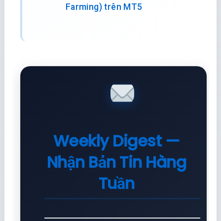
Farming) trên MT5
Weekly Digest —
Nhận Bản Tin Hàng
Tuần