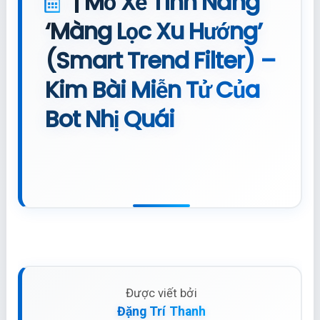
| Mổ Xẻ Tính Năng
‘Màng Lọc Xu Hướng’
(Smart Trend Filter) –
Kim Bài Miễn Tử Của
Bot Nhị Quái
Được viết bởi
Đặng Trí Thanh