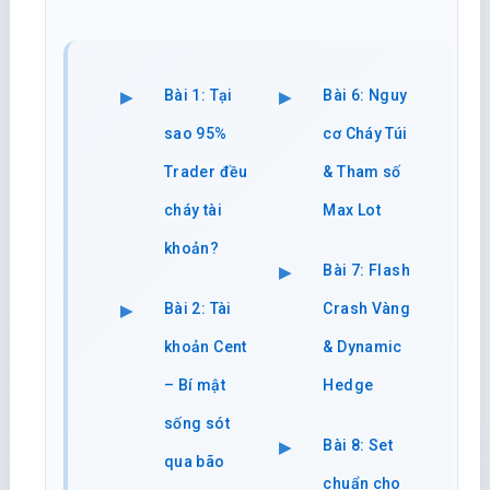
Bài 1: Tại
Bài 6: Nguy
sao 95%
cơ Cháy Túi
Trader đều
& Tham số
cháy tài
Max Lot
khoản?
Bài 7: Flash
Bài 2: Tài
Crash Vàng
khoản Cent
& Dynamic
– Bí mật
Hedge
sống sót
Bài 8: Set
qua bão
chuẩn cho