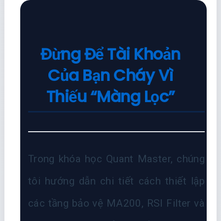
Đừng Để Tài Khoản
Của Bạn Cháy Vì
Thiếu “Màng Lọc”
Trong khóa học Quant Master, chúng
tôi hướng dẫn chi tiết cách thiết lập
các tầng bảo vệ MA200, RSI Filter và