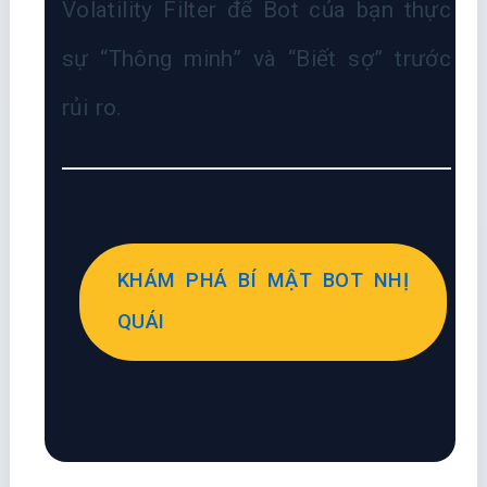
Volatility Filter để Bot của bạn thực
sự “Thông minh” và “Biết sợ” trước
rủi ro.
KHÁM PHÁ BÍ MẬT BOT NHỊ
QUÁI