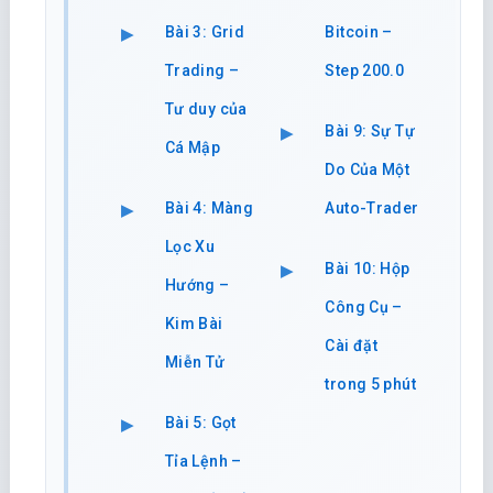
Bài 3: Grid
Bitcoin –
Trading –
Step 200.0
Tư duy của
Bài 9: Sự Tự
Cá Mập
Do Của Một
Bài 4: Màng
Auto-Trader
Lọc Xu
Bài 10: Hộp
Hướng –
Công Cụ –
Kim Bài
Cài đặt
Miễn Tử
trong 5 phút
Bài 5: Gọt
Tỉa Lệnh –